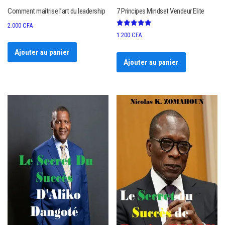
Comment maîtrise l’art du leadership
7 Principes Mindset Vendeur Elite
2.000
CFA
Note
1.200
CFA
5.00
sur 5
Ajouter au panier
Ajouter au panier