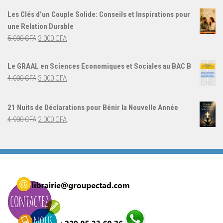
initial
actuel
Les Clés d'un Couple Solide: Conseils et Inspirations pour
était :
est :
une Relation Durable
8.500 CFA.
3.000 CFA.
Le
Le
5.000
CFA
3.000
CFA
prix
prix
initial
actuel
Le GRAAL en Sciences Economiques et Sociales au BAC B
était :
est :
Le
Le
4.000
CFA
3.000
CFA
5.000 CFA.
3.000 CFA.
prix
prix
initial
actuel
21 Nuits de Déclarations pour Bénir la Nouvelle Année
était :
est :
Le
Le
4.900
CFA
2.000
CFA
4.000 CFA.
3.000 CFA.
prix
prix
initial
actuel
était :
est :
4.900 CFA.
2.000 CFA.