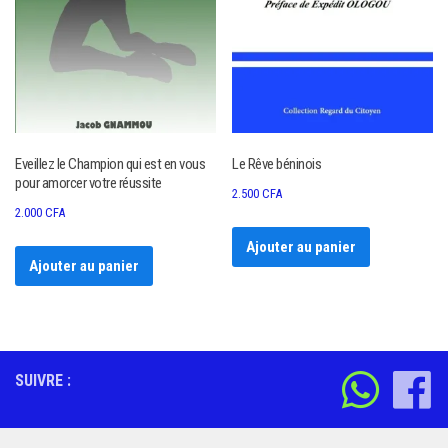
Eveillez le Champion qui est en vous
Le Rêve béninois
pour amorcer votre réussite
2.500
CFA
2.000
CFA
Ajouter au panier
Ajouter au panier
SUIVRE :