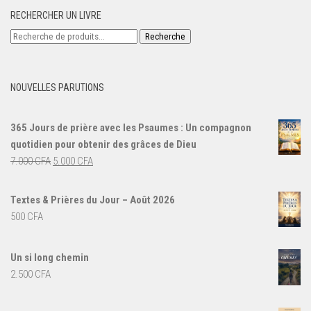
RECHERCHER UN LIVRE
Recherche
Recherche
pour :
NOUVELLES PARUTIONS
365 Jours de prière avec les Psaumes : Un compagnon
quotidien pour obtenir des grâces de Dieu
Le
Le
7.000
CFA
5.000
CFA
prix
prix
initial
actuel
Textes & Prières du Jour – Août 2026
était :
est :
500
CFA
7.000 CFA.
5.000 CFA.
Un si long chemin
2.500
CFA