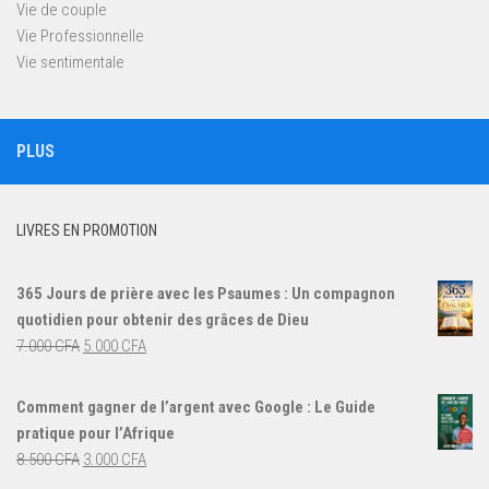
Vie de couple
Vie Professionnelle
Vie sentimentale
PLUS
LIVRES EN PROMOTION
365 Jours de prière avec les Psaumes : Un compagnon
quotidien pour obtenir des grâces de Dieu
Le
Le
7.000
CFA
5.000
CFA
prix
prix
initial
actuel
Comment gagner de l’argent avec Google : Le Guide
était :
est :
pratique pour l’Afrique
7.000 CFA.
5.000 CFA.
Le
Le
8.500
CFA
3.000
CFA
prix
prix