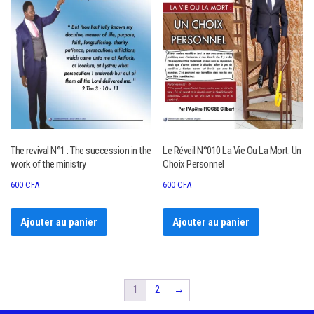
The revival N°1 : The succession in the
Le Réveil N°010 La Vie Ou La Mort: Un
work of the ministry
Choix Personnel
600
CFA
600
CFA
Ajouter au panier
Ajouter au panier
1
2
→