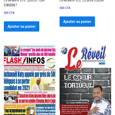
Le Réveil N°013 : QUI EST TON
Le Réveil N°012 : LE BON COEUR
ENNEMI ?
600
CFA
600
CFA
Ajouter au panier
Ajouter au panier