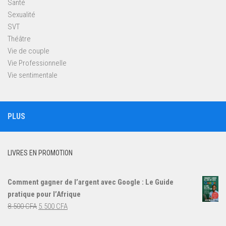
Santé
Sexualité
SVT
Théâtre
Vie de couple
Vie Professionnelle
Vie sentimentale
PLUS
LIVRES EN PROMOTION
Comment gagner de l’argent avec Google : Le Guide
pratique pour l’Afrique
Le
Le
8.500
CFA
5.500
CFA
prix
prix