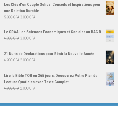
initial
actuel
Les Clés d'un Couple Solide: Conseils et Inspirations pour
était :
est :
une Relation Durable
8.500 CFA.
5.500 CFA.
Le
Le
5.000
CFA
3.000
CFA
prix
prix
initial
actuel
Le GRAAL en Sciences Economiques et Sociales au BAC B
était :
est :
Le
Le
4.000
CFA
3.000
CFA
5.000 CFA.
3.000 CFA.
prix
prix
initial
actuel
21 Nuits de Déclarations pour Bénir la Nouvelle Année
était :
est :
Le
Le
4.900
CFA
2.000
CFA
4.000 CFA.
3.000 CFA.
prix
prix
initial
actuel
Lire la Bible TOB en 365 jours: Découvrez Votre Plan de
était :
est :
Lecture Quotidien avec Texte Complet
4.900 CFA.
2.000 CFA.
Le
Le
4.900
CFA
2.000
CFA
prix
prix
initial
actuel
était :
est :
4.900 CFA.
2.000 CFA.