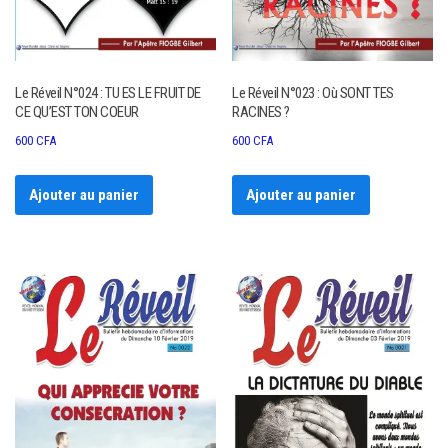
Le Réveil N°024 : TU ES LE FRUIT DE
Le Réveil N°023 : Où SONT TES
CE QU’EST TON COEUR
RACINES ?
600
CFA
600
CFA
Ajouter au panier
Ajouter au panier