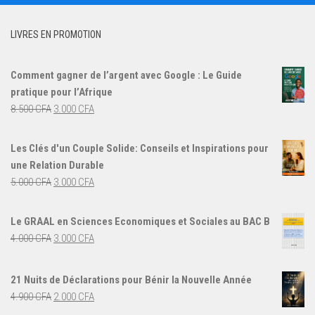
LIVRES EN PROMOTION
Comment gagner de l’argent avec Google : Le Guide
pratique pour l’Afrique
Le
Le
8.500
CFA
3.000
CFA
prix
prix
initial
actuel
Les Clés d'un Couple Solide: Conseils et Inspirations pour
était :
est :
une Relation Durable
8.500 CFA.
3.000 CFA.
Le
Le
5.000
CFA
3.000
CFA
prix
prix
initial
actuel
Le GRAAL en Sciences Economiques et Sociales au BAC B
était :
est :
Le
Le
4.000
CFA
3.000
CFA
5.000 CFA.
3.000 CFA.
prix
prix
initial
actuel
21 Nuits de Déclarations pour Bénir la Nouvelle Année
était :
est :
Le
Le
4.900
CFA
2.000
CFA
4.000 CFA.
3.000 CFA.
prix
prix