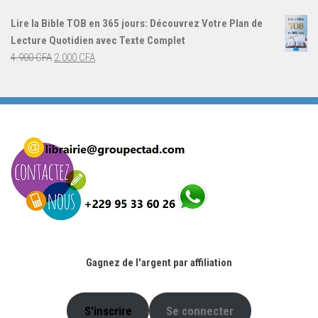
initial
actuel
Lire la Bible TOB en 365 jours: Découvrez Votre Plan de
était :
est :
Lecture Quotidien avec Texte Complet
4.900 CFA.
2.000 CFA.
Le
Le
4.900
CFA
2.000
CFA
prix
prix
initial
actuel
était :
est :
4.900 CFA.
2.000 CFA.
Gagnez de l'argent par affiliation
S'inscrire
Se connecter