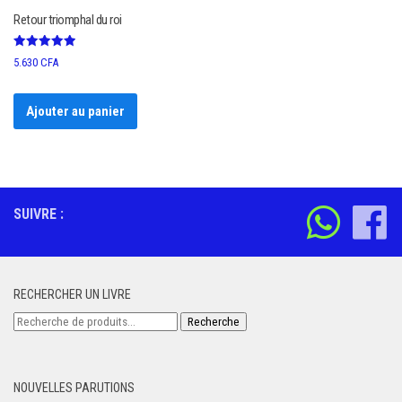
Retour triomphal du roi
Note
5.630
CFA
5.00
sur 5
Ajouter au panier
SUIVRE :
RECHERCHER UN LIVRE
Recherche
Recherche
pour :
NOUVELLES PARUTIONS