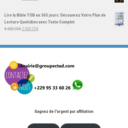
4.000 CFA.
3.000 CFA.
prix
prix
initial
actuel
Lire la Bible TOB en 365 jours: Découvrez Votre Plan de
était :
est :
Lecture Quotidien avec Texte Complet
4.900 CFA.
2.000 CFA.
Le
Le
4.900
CFA
2.000
CFA
prix
prix
initial
actuel
était :
est :
4.900 CFA.
2.000 CFA.
Gagnez de l'argent par affiliation