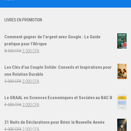
LIVRES EN PROMOTION
Comment gagner de l’argent avec Google : Le Guide
pratique pour l’Afrique
Le
Le
8.500
CFA
5.500
CFA
prix
prix
initial
actuel
Les Clés d'un Couple Solide: Conseils et Inspirations pour
était :
est :
une Relation Durable
8.500 CFA.
5.500 CFA.
Le
Le
5.000
CFA
3.000
CFA
prix
prix
initial
actuel
Le GRAAL en Sciences Economiques et Sociales au BAC B
était :
est :
Le
Le
4.000
CFA
3.000
CFA
5.000 CFA.
3.000 CFA.
prix
prix
initial
actuel
21 Nuits de Déclarations pour Bénir la Nouvelle Année
était :
est :
Le
Le
4.900
CFA
2.000
CFA