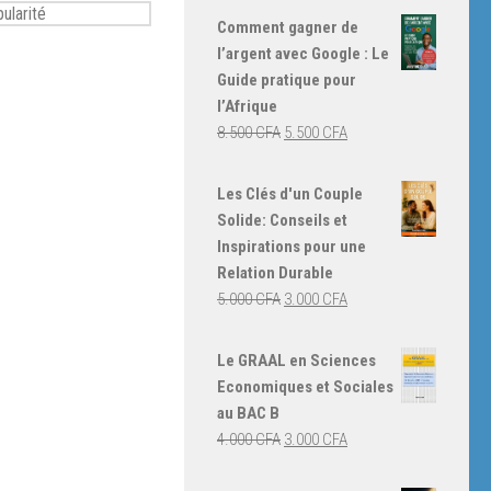
Comment gagner de
l’argent avec Google : Le
Guide pratique pour
l’Afrique
Le
Le
8.500
CFA
5.500
CFA
prix
prix
initial
actuel
Les Clés d'un Couple
était :
est :
Solide: Conseils et
8.500 CFA.
5.500 CFA.
Inspirations pour une
Relation Durable
Le
Le
5.000
CFA
3.000
CFA
prix
prix
initial
actuel
Le GRAAL en Sciences
était :
est :
Economiques et Sociales
5.000 CFA.
3.000 CFA.
au BAC B
Le
Le
4.000
CFA
3.000
CFA
prix
prix