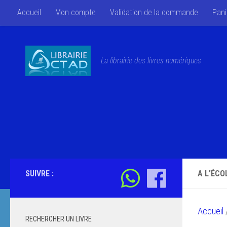
Accueil
Mon compte
Validation de la commande
Pani
Skip to content
La librairie des livres numériques
SUIVRE :
A L'ÉCO
Accueil
/
RECHERCHER UN LIVRE