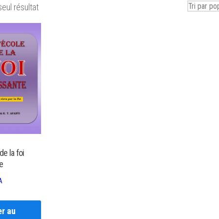
seul résultat
de la foi
e
A
er au