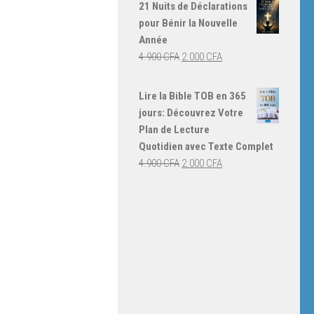
initial
actuel
21 Nuits de Déclarations
était :
est :
pour Bénir la Nouvelle
4.000 CFA.
3.000 CFA.
Année
Le
Le
4.900
CFA
2.000
CFA
prix
prix
initial
actuel
Lire la Bible TOB en 365
était :
est :
jours: Découvrez Votre
4.900 CFA.
2.000 CFA.
Plan de Lecture
Quotidien avec Texte Complet
Le
Le
4.900
CFA
2.000
CFA
prix
prix
initial
actuel
était :
est :
4.900 CFA.
2.000 CFA.