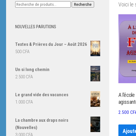
Recherche
Voici le 
Recherche
pour :
NOUVELLES PARUTIONS
Textes & Prières du Jour – Août 2026
500
CFA
Un si long chemin
2.500
CFA
A l’école 
Le grand vide des vacances
agissant
1.000
CFA
2.500
CF
La chambre aux draps noirs
(Nouvelles)
Ajout
3.000
CFA