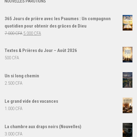
NOUVELLES PARUTIONS
365 Jours de prière avec les Psaumes : Un compagnon
quotidien pour obtenir des grâces de Dieu
Le
Le
7.000
CFA
5.000
CFA
prix
prix
initial
actuel
Textes & Prières du Jour – Août 2026
était :
est :
500
CFA
7.000 CFA.
5.000 CFA.
Un si long chemin
2.500
CFA
Le grand vide des vacances
1.000
CFA
La chambre aux draps noirs (Nouvelles)
3.000
CFA