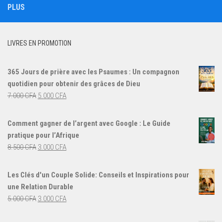
PLUS
LIVRES EN PROMOTION
365 Jours de prière avec les Psaumes : Un compagnon
quotidien pour obtenir des grâces de Dieu
Le
Le
7.000
CFA
5.000
CFA
prix
prix
initial
actuel
Comment gagner de l’argent avec Google : Le Guide
était :
est :
pratique pour l’Afrique
7.000 CFA.
5.000 CFA.
Le
Le
8.500
CFA
3.000
CFA
prix
prix
initial
actuel
Les Clés d'un Couple Solide: Conseils et Inspirations pour
était :
est :
une Relation Durable
8.500 CFA.
3.000 CFA.
Le
Le
5.000
CFA
3.000
CFA
prix
prix