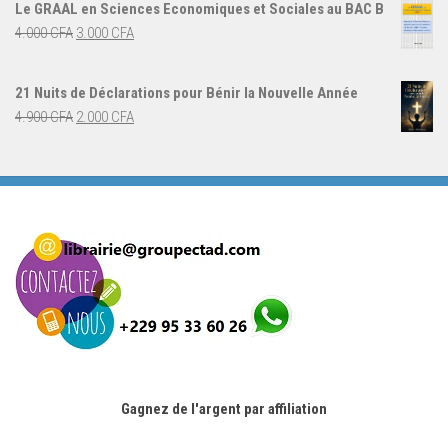
initial
actuel
Le GRAAL en Sciences Economiques et Sociales au BAC B
était :
est :
Le
Le
4.000
CFA
3.000
CFA
5.000 CFA.
3.000 CFA.
prix
prix
initial
actuel
21 Nuits de Déclarations pour Bénir la Nouvelle Année
était :
est :
Le
Le
4.900
CFA
2.000
CFA
4.000 CFA.
3.000 CFA.
prix
prix
initial
actuel
était :
est :
4.900 CFA.
2.000 CFA.
Gagnez de l'argent par affiliation