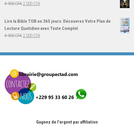
était :
est :
Le
Le
4.900
CFA
2.000
CFA
4.000 CFA.
3.000 CFA.
prix
prix
initial
actuel
Lire la Bible TOB en 365 jours: Découvrez Votre Plan de
était :
est :
Lecture Quotidien avec Texte Complet
4.900 CFA.
2.000 CFA.
Le
Le
4.900
CFA
2.000
CFA
prix
prix
initial
actuel
était :
est :
4.900 CFA.
2.000 CFA.
Gagnez de l'argent par affiliation