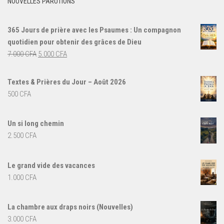
NOUVELLES PARUTIONS
365 Jours de prière avec les Psaumes : Un compagnon
quotidien pour obtenir des grâces de Dieu
Le
Le
7.000
CFA
5.000
CFA
prix
prix
initial
actuel
Textes & Prières du Jour – Août 2026
était :
est :
500
CFA
7.000 CFA.
5.000 CFA.
Un si long chemin
2.500
CFA
Le grand vide des vacances
1.000
CFA
La chambre aux draps noirs (Nouvelles)
3.000
CFA