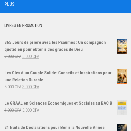
PLUS
LIVRES EN PROMOTION
365 Jours de prière avec les Psaumes : Un compagnon
quotidien pour obtenir des grâces de Dieu
Le
Le
7.000
CFA
5.000
CFA
prix
prix
initial
actuel
Les Clés d'un Couple Solide: Conseils et Inspirations pour
était :
est :
une Relation Durable
7.000 CFA.
5.000 CFA.
Le
Le
5.000
CFA
3.000
CFA
prix
prix
initial
actuel
Le GRAAL en Sciences Economiques et Sociales au BAC B
était :
est :
Le
Le
4.000
CFA
3.000
CFA
5.000 CFA.
3.000 CFA.
prix
prix
initial
actuel
21 Nuits de Déclarations pour Bénir la Nouvelle Année