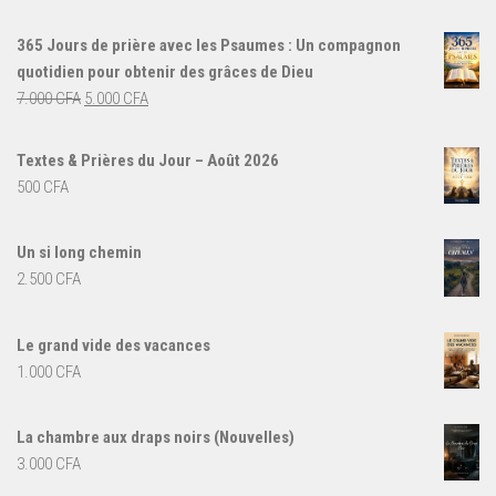
365 Jours de prière avec les Psaumes : Un compagnon
quotidien pour obtenir des grâces de Dieu
Le
Le
7.000
CFA
5.000
CFA
prix
prix
initial
actuel
Textes & Prières du Jour – Août 2026
était :
est :
500
CFA
7.000 CFA.
5.000 CFA.
Un si long chemin
2.500
CFA
Le grand vide des vacances
1.000
CFA
La chambre aux draps noirs (Nouvelles)
3.000
CFA