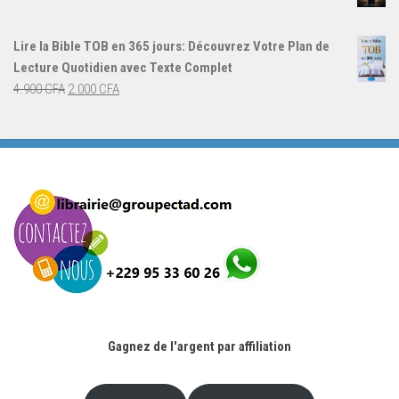
4.000 CFA.
3.000 CFA.
prix
prix
initial
actuel
Lire la Bible TOB en 365 jours: Découvrez Votre Plan de
était :
est :
Lecture Quotidien avec Texte Complet
4.900 CFA.
2.000 CFA.
Le
Le
4.900
CFA
2.000
CFA
prix
prix
initial
actuel
était :
est :
4.900 CFA.
2.000 CFA.
Gagnez de l'argent par affiliation