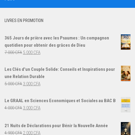
LIVRES EN PROMOTION
365 Jours de prière avec les Psaumes : Un compagnon
quotidien pour obtenir des grâces de Dieu
Le
Le
7.000
CFA
5.000
CFA
prix
prix
initial
actuel
Les Clés d'un Couple Solide: Conseils et Inspirations pour
était :
est :
une Relation Durable
7.000 CFA.
5.000 CFA.
Le
Le
5.000
CFA
3.000
CFA
prix
prix
initial
actuel
Le GRAAL en Sciences Economiques et Sociales au BAC B
était :
est :
Le
Le
4.000
CFA
3.000
CFA
5.000 CFA.
3.000 CFA.
prix
prix
initial
actuel
21 Nuits de Déclarations pour Bénir la Nouvelle Année
était :
est :
Le
Le
4.900
CFA
2.000
CFA