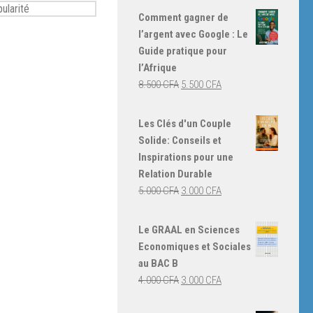
Comment gagner de
l’argent avec Google : Le
Guide pratique pour
l’Afrique
Le
Le
8.500
CFA
5.500
CFA
prix
prix
initial
actuel
Les Clés d'un Couple
était :
est :
Solide: Conseils et
8.500 CFA.
5.500 CFA.
Inspirations pour une
Relation Durable
Le
Le
5.000
CFA
3.000
CFA
prix
prix
initial
actuel
Le GRAAL en Sciences
était :
est :
Economiques et Sociales
5.000 CFA.
3.000 CFA.
au BAC B
Le
Le
4.000
CFA
3.000
CFA
prix
prix