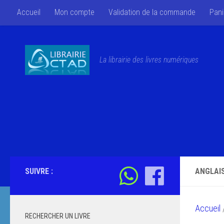
Accueil
Mon compte
Validation de la commande
Pani
Skip to content
La librairie des livres numériques
SUIVRE :
ANGLAIS
Accueil
/
RECHERCHER UN LIVRE