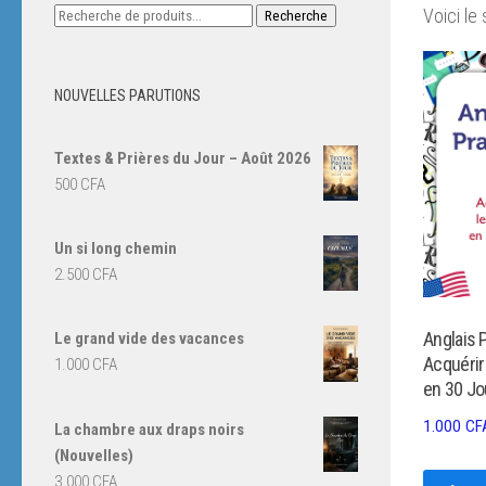
Recherche
Voici le 
Recherche
pour :
NOUVELLES PARUTIONS
Textes & Prières du Jour – Août 2026
500
CFA
Un si long chemin
2.500
CFA
Anglais P
Le grand vide des vacances
Acquérir
1.000
CFA
en 30 Jo
1.000
CF
La chambre aux draps noirs
(Nouvelles)
3.000
CFA