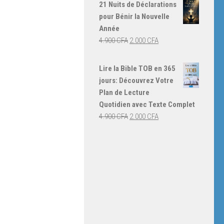
initial
actuel
21 Nuits de Déclarations
était :
est :
pour Bénir la Nouvelle
4.000 CFA.
3.000 CFA.
Année
Le
Le
4.900
CFA
2.000
CFA
prix
prix
initial
actuel
Lire la Bible TOB en 365
était :
est :
jours: Découvrez Votre
4.900 CFA.
2.000 CFA.
Plan de Lecture
Quotidien avec Texte Complet
Le
Le
4.900
CFA
2.000
CFA
prix
prix
initial
actuel
était :
est :
4.900 CFA.
2.000 CFA.