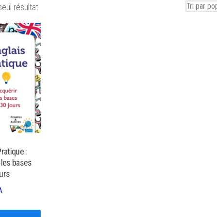
seul résultat
ratique :
 les bases
urs
A