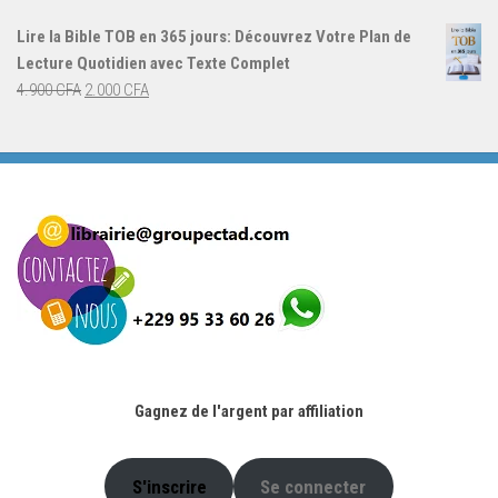
initial
actuel
Lire la Bible TOB en 365 jours: Découvrez Votre Plan de
était :
est :
Lecture Quotidien avec Texte Complet
4.900 CFA.
2.000 CFA.
Le
Le
4.900
CFA
2.000
CFA
prix
prix
initial
actuel
était :
est :
4.900 CFA.
2.000 CFA.
Gagnez de l'argent par affiliation
S'inscrire
Se connecter