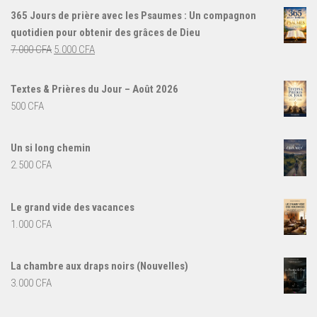
365 Jours de prière avec les Psaumes : Un compagnon
quotidien pour obtenir des grâces de Dieu
Le
Le
7.000
CFA
5.000
CFA
prix
prix
initial
actuel
Textes & Prières du Jour – Août 2026
était :
est :
500
CFA
7.000 CFA.
5.000 CFA.
Un si long chemin
2.500
CFA
Le grand vide des vacances
1.000
CFA
La chambre aux draps noirs (Nouvelles)
3.000
CFA