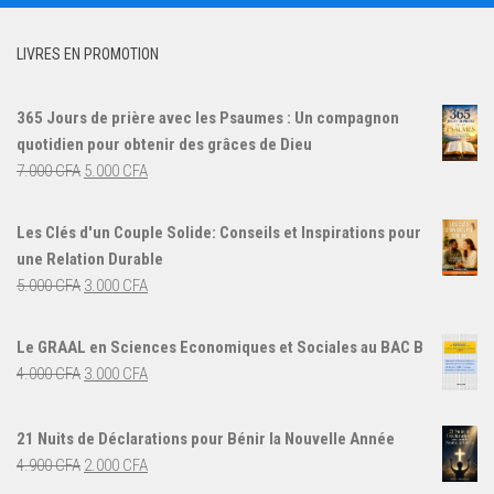
LIVRES EN PROMOTION
365 Jours de prière avec les Psaumes : Un compagnon
quotidien pour obtenir des grâces de Dieu
Le
Le
7.000
CFA
5.000
CFA
prix
prix
initial
actuel
Les Clés d'un Couple Solide: Conseils et Inspirations pour
était :
est :
une Relation Durable
7.000 CFA.
5.000 CFA.
Le
Le
5.000
CFA
3.000
CFA
prix
prix
initial
actuel
Le GRAAL en Sciences Economiques et Sociales au BAC B
était :
est :
Le
Le
4.000
CFA
3.000
CFA
5.000 CFA.
3.000 CFA.
prix
prix
initial
actuel
21 Nuits de Déclarations pour Bénir la Nouvelle Année
était :
est :
Le
Le
4.900
CFA
2.000
CFA
4.000 CFA.
3.000 CFA.
prix
prix