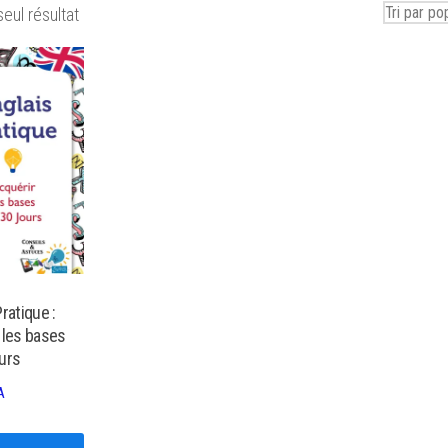
seul résultat
ratique :
 les bases
urs
A