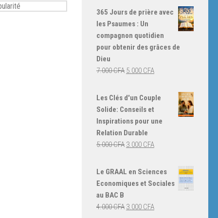
365 Jours de prière avec
les Psaumes : Un
compagnon quotidien
pour obtenir des grâces de
Dieu
Le
Le
7.000
CFA
5.000
CFA
prix
prix
initial
actuel
Les Clés d'un Couple
était :
est :
Solide: Conseils et
7.000 CFA.
5.000 CFA.
Inspirations pour une
Relation Durable
Le
Le
5.000
CFA
3.000
CFA
prix
prix
initial
actuel
Le GRAAL en Sciences
était :
est :
Economiques et Sociales
5.000 CFA.
3.000 CFA.
au BAC B
Le
Le
4.000
CFA
3.000
CFA