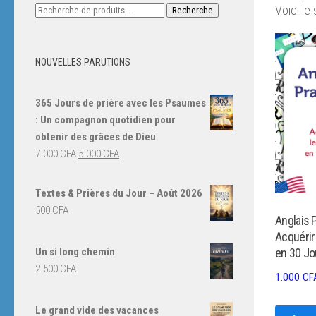
Recherche
Voici le 
Recherche
pour :
NOUVELLES PARUTIONS
365 Jours de prière avec les Psaumes
: Un compagnon quotidien pour
obtenir des grâces de Dieu
Le
Le
7.000
CFA
5.000
CFA
prix
prix
initial
actuel
Textes & Prières du Jour – Août 2026
était :
est :
500
CFA
Anglais P
7.000 CFA.
5.000 CFA.
Acquérir
Un si long chemin
en 30 Jo
2.500
CFA
1.000
CF
Le grand vide des vacances