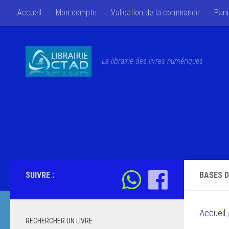
Accueil
Mon compte
Validation de la commande
Pani
Skip to content
La librairie des livres numériques
SUIVRE :
BASES D
Accueil
/
RECHERCHER UN LIVRE