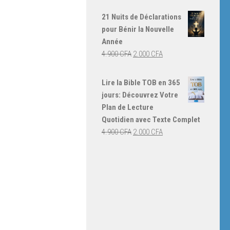
prix
prix
initial
actuel
21 Nuits de Déclarations
était :
est :
pour Bénir la Nouvelle
4.000 CFA.
3.000 CFA.
Année
Le
Le
4.900
CFA
2.000
CFA
prix
prix
initial
actuel
Lire la Bible TOB en 365
était :
est :
jours: Découvrez Votre
4.900 CFA.
2.000 CFA.
Plan de Lecture
Quotidien avec Texte Complet
Le
Le
4.900
CFA
2.000
CFA
prix
prix
initial
actuel
était :
est :
4.900 CFA.
2.000 CFA.