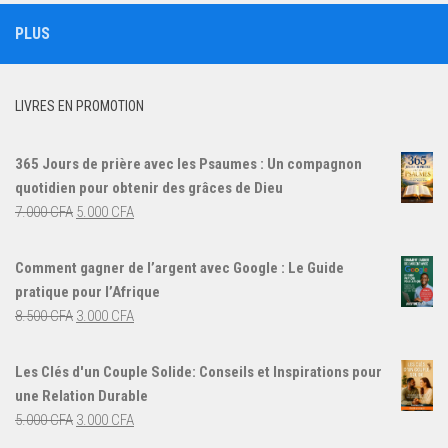
PLUS
LIVRES EN PROMOTION
365 Jours de prière avec les Psaumes : Un compagnon
quotidien pour obtenir des grâces de Dieu
Le
Le
7.000
CFA
5.000
CFA
prix
prix
initial
actuel
Comment gagner de l’argent avec Google : Le Guide
était :
est :
pratique pour l’Afrique
7.000 CFA.
5.000 CFA.
Le
Le
8.500
CFA
3.000
CFA
prix
prix
initial
actuel
Les Clés d'un Couple Solide: Conseils et Inspirations pour
était :
est :
une Relation Durable
8.500 CFA.
3.000 CFA.
Le
Le
5.000
CFA
3.000
CFA
prix
prix