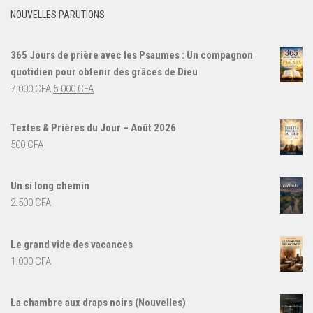
NOUVELLES PARUTIONS
365 Jours de prière avec les Psaumes : Un compagnon
quotidien pour obtenir des grâces de Dieu
Le
Le
7.000
CFA
5.000
CFA
prix
prix
initial
actuel
Textes & Prières du Jour – Août 2026
était :
est :
500
CFA
7.000 CFA.
5.000 CFA.
Un si long chemin
2.500
CFA
Le grand vide des vacances
1.000
CFA
La chambre aux draps noirs (Nouvelles)