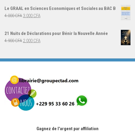
initial
actuel
Le GRAAL en Sciences Economiques et Sociales au BAC B
était :
est :
Le
Le
4.000
CFA
3.000
CFA
5.000 CFA.
3.000 CFA.
prix
prix
initial
actuel
21 Nuits de Déclarations pour Bénir la Nouvelle Année
était :
est :
Le
Le
4.900
CFA
2.000
CFA
4.000 CFA.
3.000 CFA.
prix
prix
initial
actuel
était :
est :
4.900 CFA.
2.000 CFA.
Gagnez de l'argent par affiliation