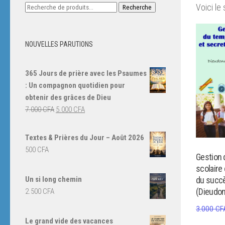
Recherche
Voici le 
Recherche
pour :
NOUVELLES PARUTIONS
365 Jours de prière avec les Psaumes
: Un compagnon quotidien pour
obtenir des grâces de Dieu
Le
Le
7.000
CFA
5.000
CFA
prix
prix
initial
actuel
Textes & Prières du Jour – Août 2026
était :
est :
500
CFA
Gestion
7.000 CFA.
5.000 CFA.
scolaire
Un si long chemin
du succ
(Dieudo
2.500
CFA
3.000
CF
Le grand vide des vacances