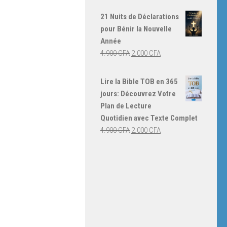
prix
prix
initial
actuel
21 Nuits de Déclarations
était :
est :
pour Bénir la Nouvelle
4.000 CFA.
3.000 CFA.
Année
Le
Le
4.900
CFA
2.000
CFA
prix
prix
initial
actuel
Lire la Bible TOB en 365
était :
est :
jours: Découvrez Votre
4.900 CFA.
2.000 CFA.
Plan de Lecture
Quotidien avec Texte Complet
Le
Le
4.900
CFA
2.000
CFA
prix
prix
initial
actuel
était :
est :
4.900 CFA.
2.000 CFA.