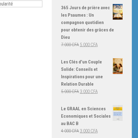
365 Jours de prière avec
les Psaumes : Un
compagnon quotidien
pour obtenir des grâces de
Dieu
Le
Le
7.000
CFA
5.000
CFA
prix
prix
initial
actuel
Les Clés d'un Couple
était :
est :
Solide: Conseils et
7.000 CFA.
5.000 CFA.
Inspirations pour une
Relation Durable
Le
Le
5.000
CFA
3.000
CFA
prix
prix
initial
actuel
Le GRAAL en Sciences
était :
est :
Economiques et Sociales
5.000 CFA.
3.000 CFA.
au BAC B
Le
Le
4.000
CFA
3.000
CFA