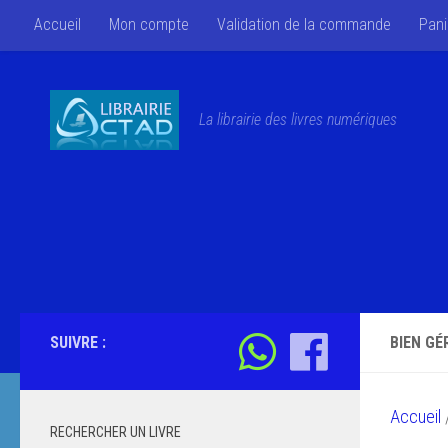
Accueil
Mon compte
Validation de la commande
Pani
Skip to content
La librairie des livres numériques
SUIVRE :
BIEN GÉ
Accueil
/
RECHERCHER UN LIVRE