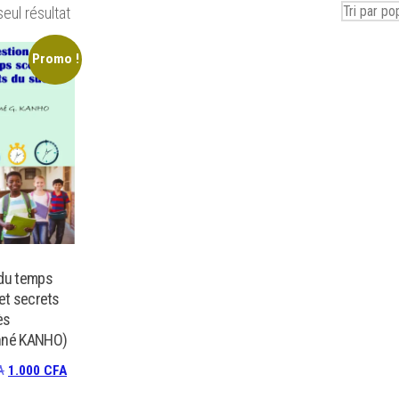
seul résultat
Promo !
 du temps
 et secrets
ès
nné KANHO)
Le
Le
A
1.000
CFA
prix
prix