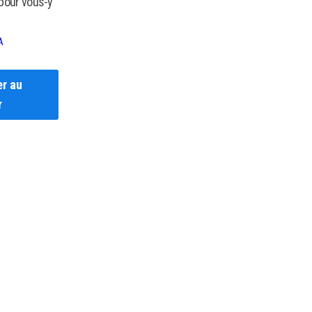
pour vous-y
A
er au
r