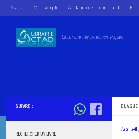
Accueil
Mon compte
Validation de la commande
Pani
Skip to content
La librairie des livres numériques
SUIVRE :
BLAGUE
Accueil
/
RECHERCHER UN LIVRE