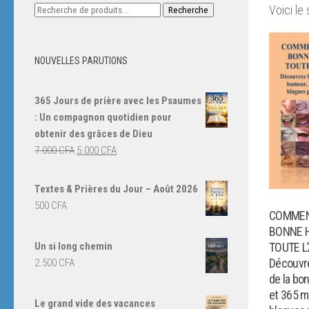
Recherche
Voici le 
Recherche
pour :
NOUVELLES PARUTIONS
365 Jours de prière avec les Psaumes
: Un compagnon quotidien pour
obtenir des grâces de Dieu
Le
Le
7.000
CFA
5.000
CFA
prix
prix
initial
actuel
Textes & Prières du Jour – Août 2026
était :
est :
500
CFA
COMMEN
7.000 CFA.
5.000 CFA.
BONNE 
Un si long chemin
TOUTE L
Découvre
2.500
CFA
de la bo
et 365 m
Le grand vide des vacances