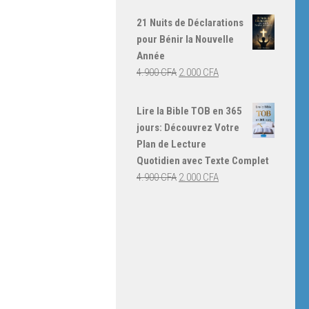
prix
prix
initial
actuel
21 Nuits de Déclarations
était :
est :
pour Bénir la Nouvelle
4.000 CFA.
3.000 CFA.
Année
Le
Le
4.900
CFA
2.000
CFA
prix
prix
initial
actuel
Lire la Bible TOB en 365
était :
est :
jours: Découvrez Votre
4.900 CFA.
2.000 CFA.
Plan de Lecture
Quotidien avec Texte Complet
Le
Le
4.900
CFA
2.000
CFA
prix
prix
initial
actuel
était :
est :
4.900 CFA.
2.000 CFA.