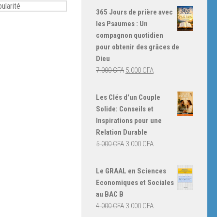
365 Jours de prière avec
les Psaumes : Un
compagnon quotidien
pour obtenir des grâces de
Dieu
Le
Le
7.000
CFA
5.000
CFA
prix
prix
initial
actuel
Les Clés d'un Couple
était :
est :
Solide: Conseils et
7.000 CFA.
5.000 CFA.
Inspirations pour une
Relation Durable
Le
Le
5.000
CFA
3.000
CFA
prix
prix
initial
actuel
Le GRAAL en Sciences
était :
est :
Economiques et Sociales
5.000 CFA.
3.000 CFA.
au BAC B
Le
Le
4.000
CFA
3.000
CFA