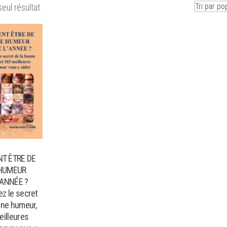
seul résultat
T ÊTRE DE
HUMEUR
’ANNÉE ?
z le secret
nne humeur,
eilleures