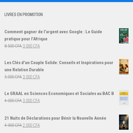
LIVRES EN PROMOTION
Comment gagner de l’argent avec Google : Le Guide
pratique pour l’Afrique
Le
Le
8.500
CFA
3.000
CFA
prix
prix
initial
actuel
Les Clés d'un Couple Solide: Conseils et Inspirations pour
était :
est :
une Relation Durable
8.500 CFA.
3.000 CFA.
Le
Le
5.000
CFA
3.000
CFA
prix
prix
initial
actuel
Le GRAAL en Sciences Economiques et Sociales au BAC B
était :
est :
Le
Le
4.000
CFA
3.000
CFA
5.000 CFA.
3.000 CFA.
prix
prix
initial
actuel
21 Nuits de Déclarations pour Bénir la Nouvelle Année
était :
est :
Le
Le
4.900
CFA
2.000
CFA
4.000 CFA.
3.000 CFA.
prix
prix