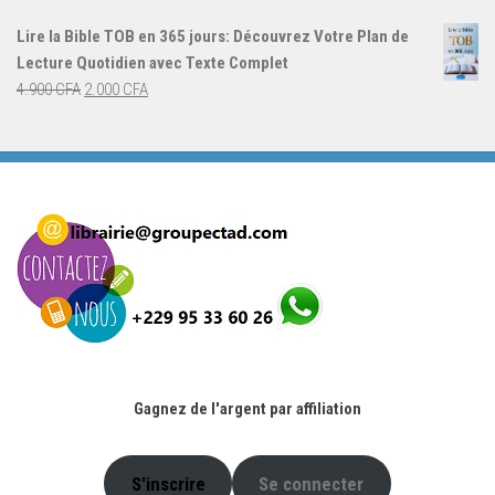
initial
actuel
Lire la Bible TOB en 365 jours: Découvrez Votre Plan de
était :
est :
Lecture Quotidien avec Texte Complet
4.900 CFA.
2.000 CFA.
Le
Le
4.900
CFA
2.000
CFA
prix
prix
initial
actuel
était :
est :
4.900 CFA.
2.000 CFA.
Gagnez de l'argent par affiliation
S'inscrire
Se connecter