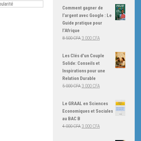
Comment gagner de
l’argent avec Google : Le
Guide pratique pour
l’Afrique
Le
Le
8.500
CFA
3.000
CFA
prix
prix
initial
actuel
Les Clés d'un Couple
était :
est :
Solide: Conseils et
8.500 CFA.
3.000 CFA.
Inspirations pour une
Relation Durable
Le
Le
5.000
CFA
3.000
CFA
prix
prix
initial
actuel
Le GRAAL en Sciences
était :
est :
Economiques et Sociales
5.000 CFA.
3.000 CFA.
au BAC B
Le
Le
4.000
CFA
3.000
CFA
prix
prix