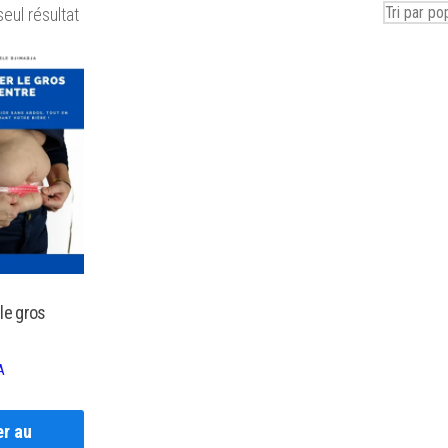
seul résultat
le gros
A
er au