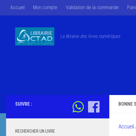
Accueil
Mon compte
Validation de la commande
Pani
Skip to content
La librairie des livres numériques
SUIVRE :
BONNE 
Accueil
/
RECHERCHER UN LIVRE