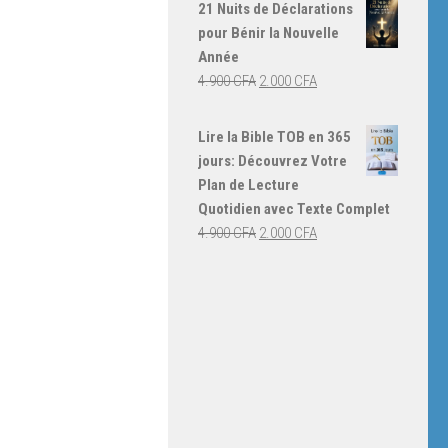
initial
actuel
21 Nuits de Déclarations
était :
est :
pour Bénir la Nouvelle
4.000 CFA.
3.000 CFA.
Année
Le
Le
4.900
CFA
2.000
CFA
prix
prix
initial
actuel
Lire la Bible TOB en 365
était :
est :
jours: Découvrez Votre
4.900 CFA.
2.000 CFA.
Plan de Lecture
Quotidien avec Texte Complet
Le
Le
4.900
CFA
2.000
CFA
prix
prix
initial
actuel
était :
est :
4.900 CFA.
2.000 CFA.