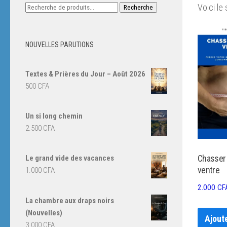
Recherche
Voici le 
Recherche
pour :
NOUVELLES PARUTIONS
Textes & Prières du Jour – Août 2026
500
CFA
Un si long chemin
2.500
CFA
Chasser 
Le grand vide des vacances
ventre
1.000
CFA
2.000
CF
La chambre aux draps noirs
(Nouvelles)
Ajout
3.000
CFA