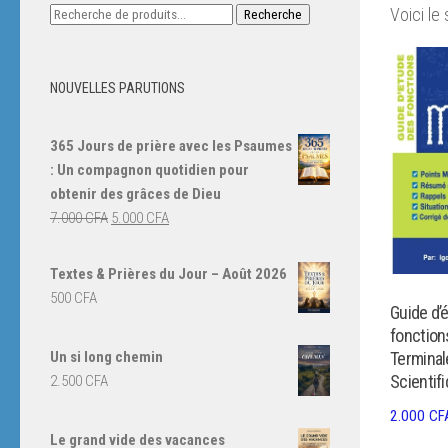
Recherche
Voici le 
Recherche
pour :
NOUVELLES PARUTIONS
365 Jours de prière avec les Psaumes
: Un compagnon quotidien pour
obtenir des grâces de Dieu
Le
Le
7.000
CFA
5.000
CFA
prix
prix
initial
actuel
Textes & Prières du Jour – Août 2026
était :
est :
500
CFA
Guide d’
7.000 CFA.
5.000 CFA.
fonction
Un si long chemin
Terminal
Scientif
2.500
CFA
2.000
CF
Le grand vide des vacances