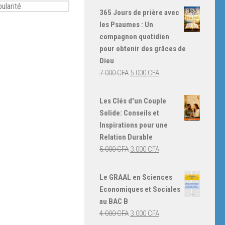
365 Jours de prière avec
les Psaumes : Un
compagnon quotidien
pour obtenir des grâces de
Dieu
Le
Le
7.000
CFA
5.000
CFA
prix
prix
initial
actuel
Les Clés d'un Couple
était :
est :
Solide: Conseils et
7.000 CFA.
5.000 CFA.
Inspirations pour une
Relation Durable
Le
Le
5.000
CFA
3.000
CFA
prix
prix
initial
actuel
Le GRAAL en Sciences
était :
est :
Economiques et Sociales
5.000 CFA.
3.000 CFA.
au BAC B
Le
Le
4.000
CFA
3.000
CFA