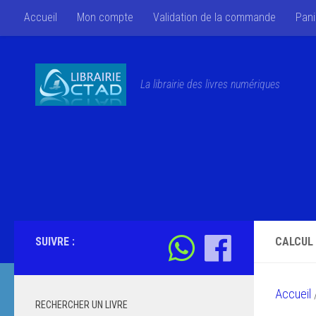
Accueil
Mon compte
Validation de la commande
Pani
Skip to content
La librairie des livres numériques
SUIVRE :
CALCUL 
Accueil
/
RECHERCHER UN LIVRE