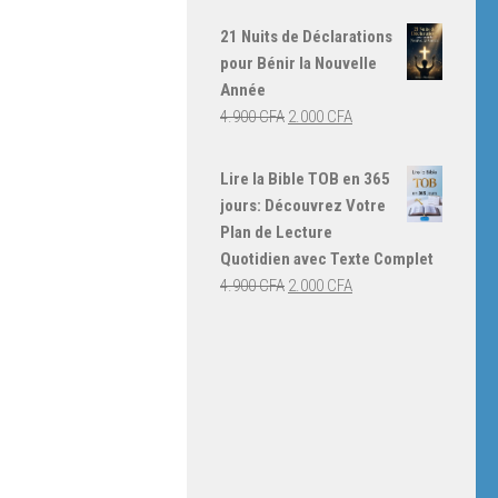
prix
prix
initial
actuel
21 Nuits de Déclarations
était :
est :
pour Bénir la Nouvelle
4.000 CFA.
3.000 CFA.
Année
Le
Le
4.900
CFA
2.000
CFA
prix
prix
initial
actuel
Lire la Bible TOB en 365
était :
est :
jours: Découvrez Votre
4.900 CFA.
2.000 CFA.
Plan de Lecture
Quotidien avec Texte Complet
Le
Le
4.900
CFA
2.000
CFA
prix
prix
initial
actuel
était :
est :
4.900 CFA.
2.000 CFA.