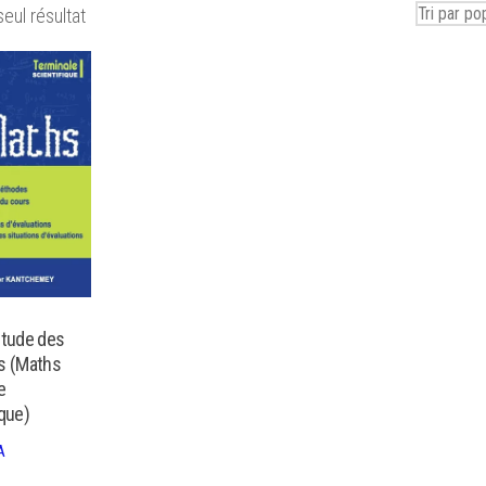
seul résultat
étude des
s (Maths
e
ique)
A