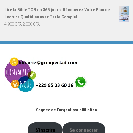
initial
actuel
Lire la Bible TOB en 365 jours: Découvrez Votre Plan de
était :
est :
Lecture Quotidien avec Texte Complet
4.900 CFA.
2.000 CFA.
Le
Le
4.900
CFA
2.000
CFA
prix
prix
initial
actuel
était :
est :
4.900 CFA.
2.000 CFA.
Gagnez de l'argent par affiliation
S'inscrire
Se connecter