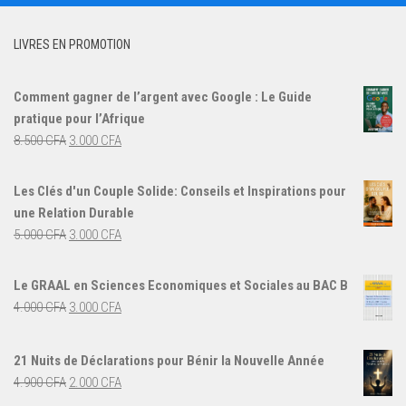
LIVRES EN PROMOTION
Comment gagner de l’argent avec Google : Le Guide
pratique pour l’Afrique
Le
Le
8.500
CFA
3.000
CFA
prix
prix
initial
actuel
Les Clés d'un Couple Solide: Conseils et Inspirations pour
était :
est :
une Relation Durable
8.500 CFA.
3.000 CFA.
Le
Le
5.000
CFA
3.000
CFA
prix
prix
initial
actuel
Le GRAAL en Sciences Economiques et Sociales au BAC B
était :
est :
Le
Le
4.000
CFA
3.000
CFA
5.000 CFA.
3.000 CFA.
prix
prix
initial
actuel
21 Nuits de Déclarations pour Bénir la Nouvelle Année
était :
est :
Le
Le
4.900
CFA
2.000
CFA
4.000 CFA.
3.000 CFA.
prix
prix