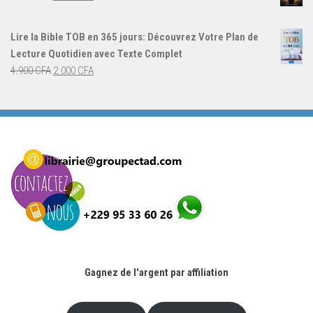
4.000 CFA.
3.000 CFA.
prix
prix
initial
actuel
Lire la Bible TOB en 365 jours: Découvrez Votre Plan de
était :
est :
Lecture Quotidien avec Texte Complet
4.900 CFA.
2.000 CFA.
Le
Le
4.900
CFA
2.000
CFA
prix
prix
initial
actuel
était :
est :
4.900 CFA.
2.000 CFA.
Gagnez de l'argent par affiliation