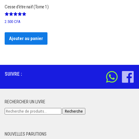
Cesse d’être naïf (Tome 1)
Note
2.500
CFA
5.00
sur 5
Ajouter au panier
SUIVRE :
RECHERCHER UN LIVRE
Recherche
Recherche
pour :
NOUVELLES PARUTIONS