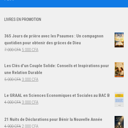
LIVRES EN PROMOTION
365 Jours de prière avec les Psaumes : Un compagnon
quotidien pour obtenir des grâces de Dieu
Le
Le
7.000
CFA
5.000
CFA
prix
prix
initial
actuel
Les Clés d'un Couple Solide: Conseils et Inspirations pour
était :
est :
une Relation Durable
7.000 CFA.
5.000 CFA.
Le
Le
5.000
CFA
3.000
CFA
prix
prix
initial
actuel
Le GRAAL en Sciences Economiques et Sociales au BAC B
était :
est :
Le
Le
4.000
CFA
3.000
CFA
5.000 CFA.
3.000 CFA.
prix
prix
initial
actuel
21 Nuits de Déclarations pour Bénir la Nouvelle Année
était :
est :
Le
Le
4.900
CFA
2.000
CFA