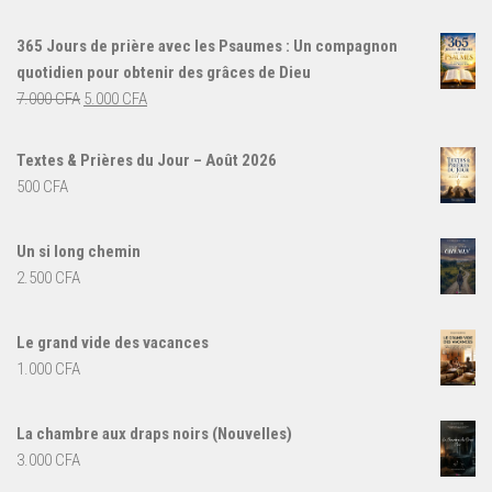
365 Jours de prière avec les Psaumes : Un compagnon
quotidien pour obtenir des grâces de Dieu
Le
Le
7.000
CFA
5.000
CFA
prix
prix
initial
actuel
Textes & Prières du Jour – Août 2026
était :
est :
500
CFA
7.000 CFA.
5.000 CFA.
Un si long chemin
2.500
CFA
Le grand vide des vacances
1.000
CFA
La chambre aux draps noirs (Nouvelles)
3.000
CFA