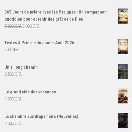
365 Jours de prière avec les Psaumes : Un compagnon
quotidien pour obtenir des grâces de Dieu
Le
Le
7.000
CFA
5.000
CFA
prix
prix
initial
actuel
Textes & Prières du Jour – Août 2026
était :
est :
500
CFA
7.000 CFA.
5.000 CFA.
Un si long chemin
2.500
CFA
Le grand vide des vacances
1.000
CFA
La chambre aux draps noirs (Nouvelles)
3.000
CFA