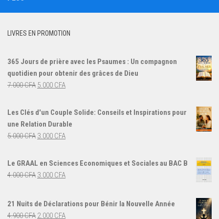
LIVRES EN PROMOTION
365 Jours de prière avec les Psaumes : Un compagnon
quotidien pour obtenir des grâces de Dieu
Le
Le
7.000
CFA
5.000
CFA
prix
prix
initial
actuel
Les Clés d'un Couple Solide: Conseils et Inspirations pour
était :
est :
une Relation Durable
7.000 CFA.
5.000 CFA.
Le
Le
5.000
CFA
3.000
CFA
prix
prix
initial
actuel
Le GRAAL en Sciences Economiques et Sociales au BAC B
était :
est :
Le
Le
4.000
CFA
3.000
CFA
5.000 CFA.
3.000 CFA.
prix
prix
initial
actuel
21 Nuits de Déclarations pour Bénir la Nouvelle Année
était :
est :
Le
Le
4.900
CFA
2.000
CFA