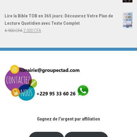
4.000 CFA.
3.000 CFA.
prix
prix
initial
actuel
Lire la Bible TOB en 365 jours: Découvrez Votre Plan de
était :
est :
Lecture Quotidien avec Texte Complet
4.900 CFA.
2.000 CFA.
Le
Le
4.900
CFA
2.000
CFA
prix
prix
initial
actuel
était :
est :
4.900 CFA.
2.000 CFA.
Gagnez de l'argent par affiliation