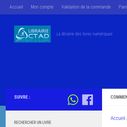
Accueil
Mon compte
Validation de la commande
Pani
Skip to content
La librairie des livres numériques
SUIVRE :
COMMEN
Accueil
/
RECHERCHER UN LIVRE