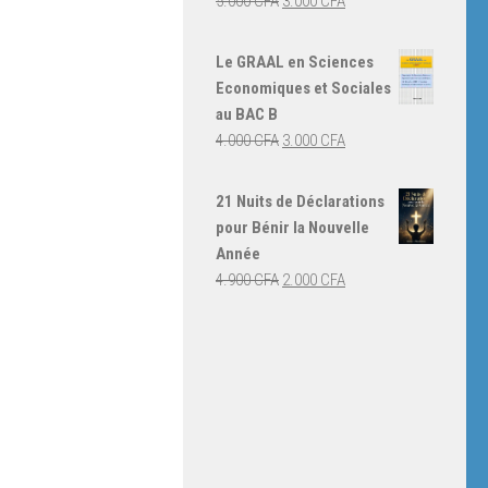
Le
Le
5.000
CFA
3.000
CFA
prix
prix
initial
actuel
Le GRAAL en Sciences
était :
est :
Economiques et Sociales
5.000 CFA.
3.000 CFA.
au BAC B
Le
Le
4.000
CFA
3.000
CFA
prix
prix
initial
actuel
21 Nuits de Déclarations
était :
est :
pour Bénir la Nouvelle
4.000 CFA.
3.000 CFA.
Année
Le
Le
4.900
CFA
2.000
CFA
prix
prix
initial
actuel
était :
est :
4.900 CFA.
2.000 CFA.