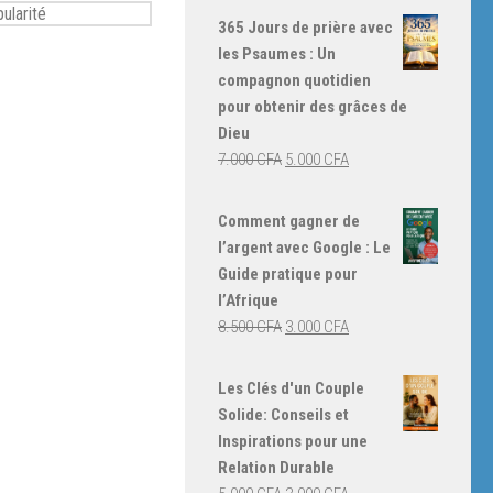
365 Jours de prière avec
les Psaumes : Un
compagnon quotidien
pour obtenir des grâces de
Dieu
Le
Le
7.000
CFA
5.000
CFA
prix
prix
initial
actuel
Comment gagner de
était :
est :
l’argent avec Google : Le
7.000 CFA.
5.000 CFA.
Guide pratique pour
l’Afrique
Le
Le
8.500
CFA
3.000
CFA
prix
prix
initial
actuel
Les Clés d'un Couple
était :
est :
Solide: Conseils et
8.500 CFA.
3.000 CFA.
Inspirations pour une
Relation Durable