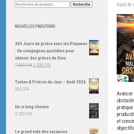
Recherche
Voici le 
Recherche
pour :
NOUVELLES PARUTIONS
365 Jours de prière avec les Psaumes
: Un compagnon quotidien pour
obtenir des grâces de Dieu
Le
Le
7.000
CFA
5.000
CFA
prix
prix
initial
actuel
Textes & Prières du Jour – Août 2026
était :
est :
500
CFA
Avancer 
7.000 CFA.
5.000 CFA.
obstacle
Un si long chemin
pratique
productif
2.500
CFA
et conce
objectif
Le grand vide des vacances