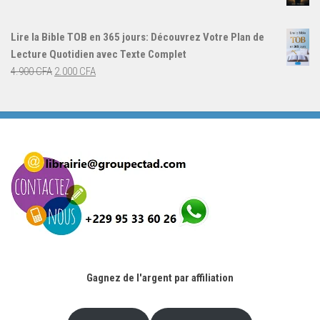
4.000 CFA.
3.000 CFA.
prix
prix
initial
actuel
Lire la Bible TOB en 365 jours: Découvrez Votre Plan de
était :
est :
Lecture Quotidien avec Texte Complet
4.900 CFA.
2.000 CFA.
Le
Le
4.900
CFA
2.000
CFA
prix
prix
initial
actuel
était :
est :
4.900 CFA.
2.000 CFA.
Gagnez de l'argent par affiliation