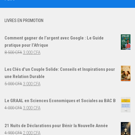
LIVRES EN PROMOTION
Comment gagner de l’argent avec Google : Le Guide
pratique pour l’Afrique
Le
Le
8.500
CFA
3.000
CFA
prix
prix
initial
actuel
Les Clés d'un Couple Solide: Conseils et Inspirations pour
était :
est :
une Relation Durable
8.500 CFA.
3.000 CFA.
Le
Le
5.000
CFA
3.000
CFA
prix
prix
initial
actuel
Le GRAAL en Sciences Economiques et Sociales au BAC B
était :
est :
Le
Le
4.000
CFA
3.000
CFA
5.000 CFA.
3.000 CFA.
prix
prix
initial
actuel
21 Nuits de Déclarations pour Bénir la Nouvelle Année
était :
est :
Le
Le
4.900
CFA
2.000
CFA