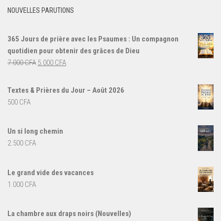
NOUVELLES PARUTIONS
365 Jours de prière avec les Psaumes : Un compagnon
quotidien pour obtenir des grâces de Dieu
Le
Le
7.000
CFA
5.000
CFA
prix
prix
initial
actuel
Textes & Prières du Jour – Août 2026
était :
est :
500
CFA
7.000 CFA.
5.000 CFA.
Un si long chemin
2.500
CFA
Le grand vide des vacances
1.000
CFA
La chambre aux draps noirs (Nouvelles)