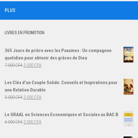
PLUS
LIVRES EN PROMOTION
365 Jours de prière avec les Psaumes : Un compagnon
quotidien pour obtenir des grâces de Dieu
Le
Le
7.000
CFA
5.000
CFA
prix
prix
initial
actuel
Les Clés d'un Couple Solide: Conseils et Inspirations pour
était :
est :
une Relation Durable
7.000 CFA.
5.000 CFA.
Le
Le
5.000
CFA
3.000
CFA
prix
prix
initial
actuel
Le GRAAL en Sciences Economiques et Sociales au BAC B
était :
est :
Le
Le
4.000
CFA
3.000
CFA
5.000 CFA.
3.000 CFA.
prix
prix
initial
actuel