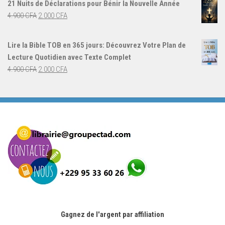
21 Nuits de Déclarations pour Bénir la Nouvelle Année
était :
est :
Le
Le
4.900
CFA
2.000
CFA
4.000 CFA.
3.000 CFA.
prix
prix
initial
actuel
Lire la Bible TOB en 365 jours: Découvrez Votre Plan de
était :
est :
Lecture Quotidien avec Texte Complet
4.900 CFA.
2.000 CFA.
Le
Le
4.900
CFA
2.000
CFA
prix
prix
initial
actuel
était :
est :
4.900 CFA.
2.000 CFA.
Gagnez de l'argent par affiliation