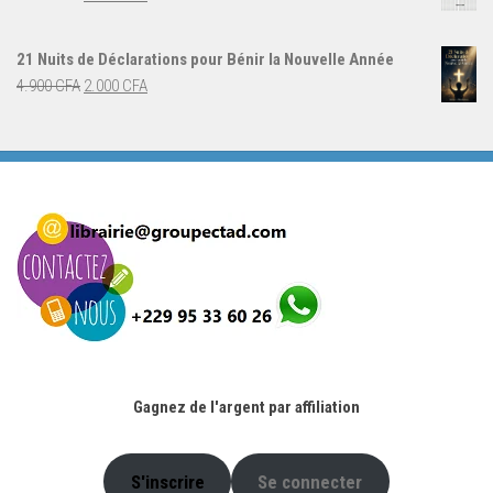
5.000 CFA.
3.000 CFA.
prix
prix
initial
actuel
21 Nuits de Déclarations pour Bénir la Nouvelle Année
était :
est :
Le
Le
4.900
CFA
2.000
CFA
4.000 CFA.
3.000 CFA.
prix
prix
initial
actuel
était :
est :
4.900 CFA.
2.000 CFA.
Gagnez de l'argent par affiliation
S'inscrire
Se connecter