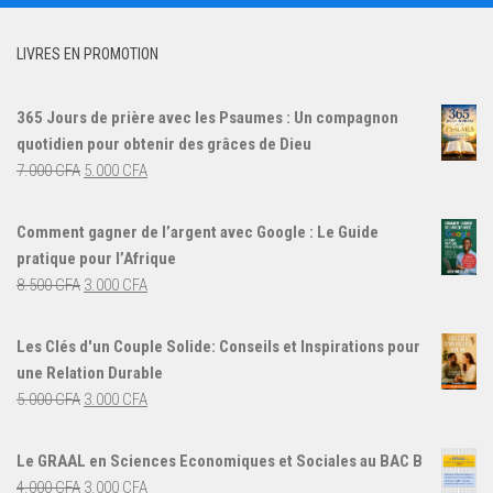
LIVRES EN PROMOTION
365 Jours de prière avec les Psaumes : Un compagnon
quotidien pour obtenir des grâces de Dieu
Le
Le
7.000
CFA
5.000
CFA
prix
prix
initial
actuel
Comment gagner de l’argent avec Google : Le Guide
était :
est :
pratique pour l’Afrique
7.000 CFA.
5.000 CFA.
Le
Le
8.500
CFA
3.000
CFA
prix
prix
initial
actuel
Les Clés d'un Couple Solide: Conseils et Inspirations pour
était :
est :
une Relation Durable
8.500 CFA.
3.000 CFA.
Le
Le
5.000
CFA
3.000
CFA
prix
prix
initial
actuel
Le GRAAL en Sciences Economiques et Sociales au BAC B
était :
est :
Le
Le
4.000
CFA
3.000
CFA