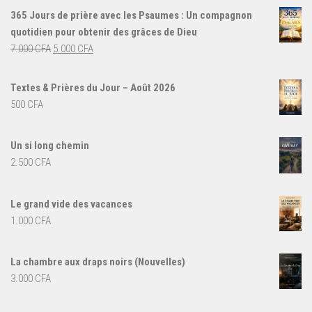
365 Jours de prière avec les Psaumes : Un compagnon
quotidien pour obtenir des grâces de Dieu
Le
Le
7.000
CFA
5.000
CFA
prix
prix
initial
actuel
Textes & Prières du Jour – Août 2026
était :
est :
500
CFA
7.000 CFA.
5.000 CFA.
Un si long chemin
2.500
CFA
Le grand vide des vacances
1.000
CFA
La chambre aux draps noirs (Nouvelles)
3.000
CFA