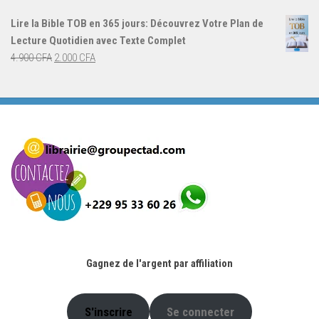
initial
actuel
Lire la Bible TOB en 365 jours: Découvrez Votre Plan de
était :
est :
Lecture Quotidien avec Texte Complet
4.900 CFA.
2.000 CFA.
Le
Le
4.900
CFA
2.000
CFA
prix
prix
initial
actuel
était :
est :
4.900 CFA.
2.000 CFA.
Gagnez de l'argent par affiliation
S'inscrire
Se connecter