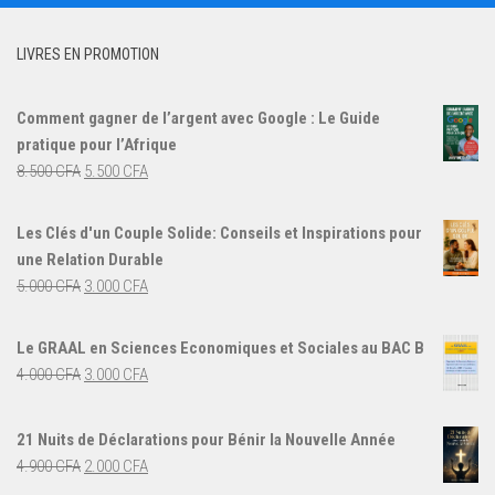
LIVRES EN PROMOTION
Comment gagner de l’argent avec Google : Le Guide
pratique pour l’Afrique
Le
Le
8.500
CFA
5.500
CFA
prix
prix
initial
actuel
Les Clés d'un Couple Solide: Conseils et Inspirations pour
était :
est :
une Relation Durable
8.500 CFA.
5.500 CFA.
Le
Le
5.000
CFA
3.000
CFA
prix
prix
initial
actuel
Le GRAAL en Sciences Economiques et Sociales au BAC B
était :
est :
Le
Le
4.000
CFA
3.000
CFA
5.000 CFA.
3.000 CFA.
prix
prix
initial
actuel
21 Nuits de Déclarations pour Bénir la Nouvelle Année
était :
est :
Le
Le
4.900
CFA
2.000
CFA
4.000 CFA.
3.000 CFA.
prix
prix