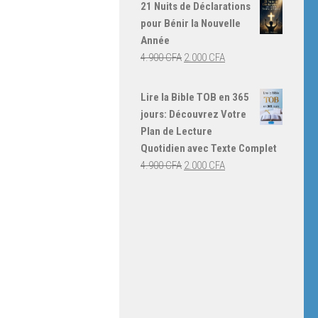
initial
actuel
21 Nuits de Déclarations
était :
est :
pour Bénir la Nouvelle
4.000 CFA.
3.000 CFA.
Année
Le
Le
4.900
CFA
2.000
CFA
prix
prix
initial
actuel
Lire la Bible TOB en 365
était :
est :
jours: Découvrez Votre
4.900 CFA.
2.000 CFA.
Plan de Lecture
Quotidien avec Texte Complet
Le
Le
4.900
CFA
2.000
CFA
prix
prix
initial
actuel
était :
est :
4.900 CFA.
2.000 CFA.