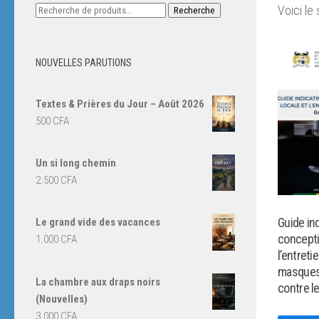
Recherche
Voici le 
Recherche
pour :
NOUVELLES PARUTIONS
Textes & Prières du Jour – Août 2026
500
CFA
Un si long chemin
2.500
CFA
Guide ind
Le grand vide des vacances
concepti
1.000
CFA
l’entreti
masques
La chambre aux draps noirs
contre l
(Nouvelles)
3.000
CFA