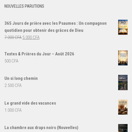
NOUVELLES PARUTIONS
365 Jours de prière avec les Psaumes : Un compagnon
quotidien pour obtenir des grâces de Dieu
Le
Le
7.000
CFA
5.000
CFA
prix
prix
initial
actuel
Textes & Prières du Jour – Août 2026
était :
est :
500
CFA
7.000 CFA.
5.000 CFA.
Un si long chemin
2.500
CFA
Le grand vide des vacances
1.000
CFA
La chambre aux draps noirs (Nouvelles)