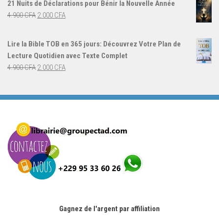
21 Nuits de Déclarations pour Bénir la Nouvelle Année
était :
est :
Le
Le
4.900
CFA
2.000
CFA
4.000 CFA.
3.000 CFA.
prix
prix
initial
actuel
Lire la Bible TOB en 365 jours: Découvrez Votre Plan de
était :
est :
Lecture Quotidien avec Texte Complet
4.900 CFA.
2.000 CFA.
Le
Le
4.900
CFA
2.000
CFA
prix
prix
initial
actuel
était :
est :
4.900 CFA.
2.000 CFA.
Gagnez de l'argent par affiliation