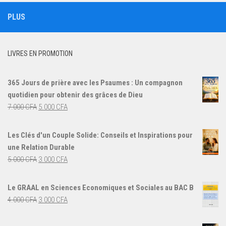
PLUS
LIVRES EN PROMOTION
365 Jours de prière avec les Psaumes : Un compagnon
quotidien pour obtenir des grâces de Dieu
Le
Le
7.000
CFA
5.000
CFA
prix
prix
initial
actuel
Les Clés d'un Couple Solide: Conseils et Inspirations pour
était :
est :
une Relation Durable
7.000 CFA.
5.000 CFA.
Le
Le
5.000
CFA
3.000
CFA
prix
prix
initial
actuel
Le GRAAL en Sciences Economiques et Sociales au BAC B
était :
est :
Le
Le
4.000
CFA
3.000
CFA
5.000 CFA.
3.000 CFA.
prix
prix
initial
actuel