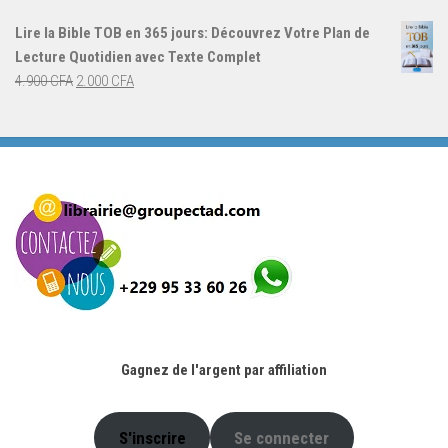
initial
actuel
Lire la Bible TOB en 365 jours: Découvrez Votre Plan de
était :
est :
Lecture Quotidien avec Texte Complet
4.900 CFA.
2.000 CFA.
Le
Le
4.900
CFA
2.000
CFA
prix
prix
initial
actuel
était :
est :
4.900 CFA.
2.000 CFA.
Gagnez de l'argent par affiliation
S'inscrire
Se connecter