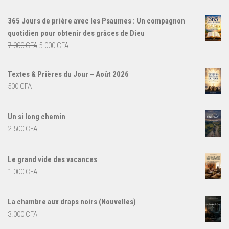
365 Jours de prière avec les Psaumes : Un compagnon
quotidien pour obtenir des grâces de Dieu
Le
Le
7.000
CFA
5.000
CFA
prix
prix
initial
actuel
Textes & Prières du Jour – Août 2026
était :
est :
500
CFA
7.000 CFA.
5.000 CFA.
Un si long chemin
2.500
CFA
Le grand vide des vacances
1.000
CFA
La chambre aux draps noirs (Nouvelles)
3.000
CFA