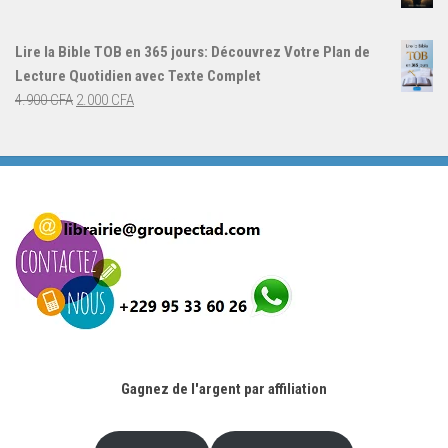
4.000 CFA.
3.000 CFA.
prix
prix
initial
actuel
Lire la Bible TOB en 365 jours: Découvrez Votre Plan de
était :
est :
Lecture Quotidien avec Texte Complet
4.900 CFA.
2.000 CFA.
Le
Le
4.900
CFA
2.000
CFA
prix
prix
initial
actuel
était :
est :
4.900 CFA.
2.000 CFA.
Gagnez de l'argent par affiliation