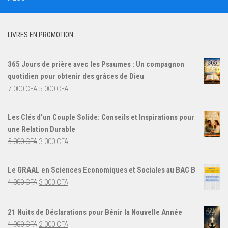
LIVRES EN PROMOTION
365 Jours de prière avec les Psaumes : Un compagnon
quotidien pour obtenir des grâces de Dieu
Le
Le
7.000
CFA
5.000
CFA
prix
prix
initial
actuel
Les Clés d'un Couple Solide: Conseils et Inspirations pour
était :
est :
une Relation Durable
7.000 CFA.
5.000 CFA.
Le
Le
5.000
CFA
3.000
CFA
prix
prix
initial
actuel
Le GRAAL en Sciences Economiques et Sociales au BAC B
était :
est :
Le
Le
4.000
CFA
3.000
CFA
5.000 CFA.
3.000 CFA.
prix
prix
initial
actuel
21 Nuits de Déclarations pour Bénir la Nouvelle Année
était :
est :
Le
Le
4.900
CFA
2.000
CFA