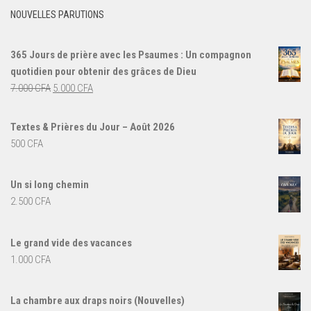
NOUVELLES PARUTIONS
365 Jours de prière avec les Psaumes : Un compagnon
quotidien pour obtenir des grâces de Dieu
Le
Le
7.000
CFA
5.000
CFA
prix
prix
initial
actuel
Textes & Prières du Jour – Août 2026
était :
est :
500
CFA
7.000 CFA.
5.000 CFA.
Un si long chemin
2.500
CFA
Le grand vide des vacances
1.000
CFA
La chambre aux draps noirs (Nouvelles)