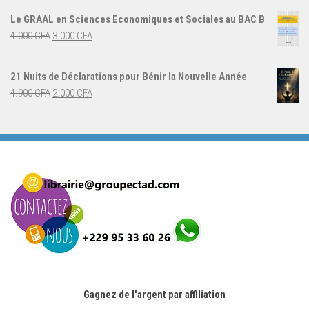
initial
actuel
Le GRAAL en Sciences Economiques et Sociales au BAC B
était :
est :
Le
Le
4.000
CFA
3.000
CFA
5.000 CFA.
3.000 CFA.
prix
prix
initial
actuel
21 Nuits de Déclarations pour Bénir la Nouvelle Année
était :
est :
Le
Le
4.900
CFA
2.000
CFA
4.000 CFA.
3.000 CFA.
prix
prix
initial
actuel
était :
est :
4.900 CFA.
2.000 CFA.
Gagnez de l'argent par affiliation