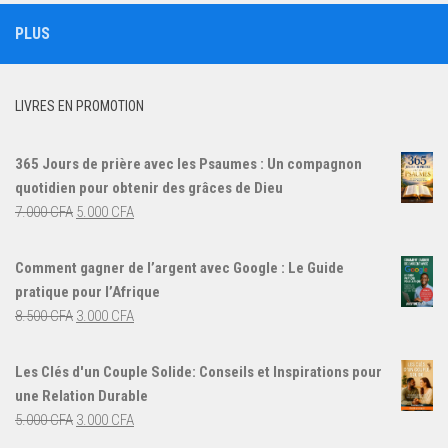
PLUS
LIVRES EN PROMOTION
365 Jours de prière avec les Psaumes : Un compagnon
quotidien pour obtenir des grâces de Dieu
Le
Le
7.000
CFA
5.000
CFA
prix
prix
initial
actuel
Comment gagner de l’argent avec Google : Le Guide
était :
est :
pratique pour l’Afrique
7.000 CFA.
5.000 CFA.
Le
Le
8.500
CFA
3.000
CFA
prix
prix
initial
actuel
Les Clés d'un Couple Solide: Conseils et Inspirations pour
était :
est :
une Relation Durable
8.500 CFA.
3.000 CFA.
Le
Le
5.000
CFA
3.000
CFA
prix
prix