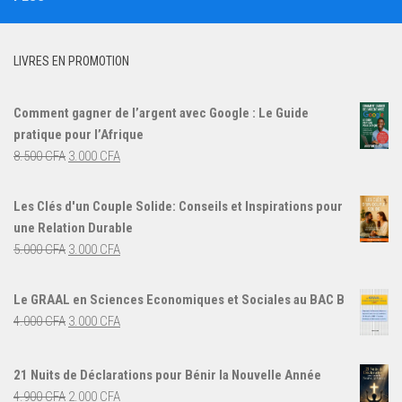
LIVRES EN PROMOTION
Comment gagner de l’argent avec Google : Le Guide
pratique pour l’Afrique
Le
Le
8.500
CFA
3.000
CFA
prix
prix
initial
actuel
Les Clés d'un Couple Solide: Conseils et Inspirations pour
était :
est :
une Relation Durable
8.500 CFA.
3.000 CFA.
Le
Le
5.000
CFA
3.000
CFA
prix
prix
initial
actuel
Le GRAAL en Sciences Economiques et Sociales au BAC B
était :
est :
Le
Le
4.000
CFA
3.000
CFA
5.000 CFA.
3.000 CFA.
prix
prix
initial
actuel
21 Nuits de Déclarations pour Bénir la Nouvelle Année
était :
est :
Le
Le
4.900
CFA
2.000
CFA