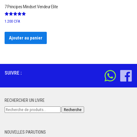
7 Principes Mindset Vendeur Elite
Note
1.200
CFA
5.00
sur 5
Ajouter au panier
SUIVRE :
RECHERCHER UN LIVRE
Recherche
Recherche
pour :
NOUVELLES PARUTIONS