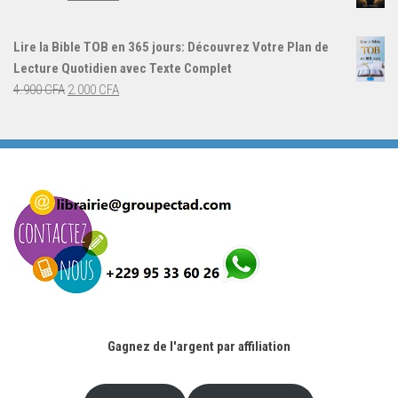
4.000 CFA.
3.000 CFA.
prix
prix
initial
actuel
Lire la Bible TOB en 365 jours: Découvrez Votre Plan de
était :
est :
Lecture Quotidien avec Texte Complet
4.900 CFA.
2.000 CFA.
Le
Le
4.900
CFA
2.000
CFA
prix
prix
initial
actuel
était :
est :
4.900 CFA.
2.000 CFA.
Gagnez de l'argent par affiliation