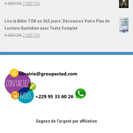
était :
est :
Le
Le
4.900
CFA
2.000
CFA
4.000 CFA.
3.000 CFA.
prix
prix
initial
actuel
Lire la Bible TOB en 365 jours: Découvrez Votre Plan de
était :
est :
Lecture Quotidien avec Texte Complet
4.900 CFA.
2.000 CFA.
Le
Le
4.900
CFA
2.000
CFA
prix
prix
initial
actuel
était :
est :
4.900 CFA.
2.000 CFA.
Gagnez de l'argent par affiliation