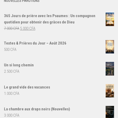
NOUVELLES PARUTIONS
365 Jours de prière avec les Psaumes : Un compagnon
quotidien pour obtenir des grâces de Dieu
Le
Le
7.000
CFA
5.000
CFA
prix
prix
initial
actuel
Textes & Prières du Jour – Août 2026
était :
est :
500
CFA
7.000 CFA.
5.000 CFA.
Un si long chemin
2.500
CFA
Le grand vide des vacances
1.000
CFA
La chambre aux draps noirs (Nouvelles)
3.000
CFA