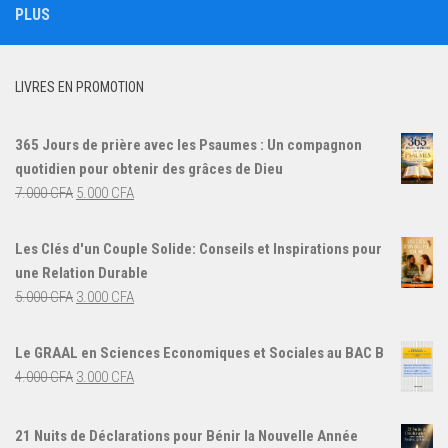
PLUS
LIVRES EN PROMOTION
365 Jours de prière avec les Psaumes : Un compagnon
quotidien pour obtenir des grâces de Dieu
Le
Le
7.000
CFA
5.000
CFA
prix
prix
initial
actuel
Les Clés d'un Couple Solide: Conseils et Inspirations pour
était :
est :
une Relation Durable
7.000 CFA.
5.000 CFA.
Le
Le
5.000
CFA
3.000
CFA
prix
prix
initial
actuel
Le GRAAL en Sciences Economiques et Sociales au BAC B
était :
est :
Le
Le
4.000
CFA
3.000
CFA
5.000 CFA.
3.000 CFA.
prix
prix
initial
actuel
21 Nuits de Déclarations pour Bénir la Nouvelle Année