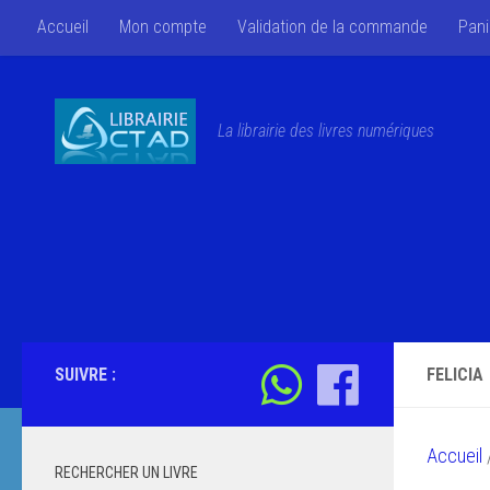
Accueil
Mon compte
Validation de la commande
Pani
Skip to content
La librairie des livres numériques
SUIVRE :
FELICIA
Accueil
/
RECHERCHER UN LIVRE