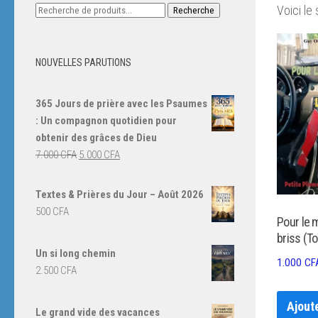
Recherche
Voici le 
Recherche
pour :
NOUVELLES PARUTIONS
365 Jours de prière avec les Psaumes
: Un compagnon quotidien pour
obtenir des grâces de Dieu
Le
Le
7.000
CFA
5.000
CFA
prix
prix
initial
actuel
Textes & Prières du Jour – Août 2026
était :
est :
500
CFA
Pour le m
7.000 CFA.
5.000 CFA.
briss (T
Un si long chemin
1.000
CF
2.500
CFA
Ajout
Le grand vide des vacances