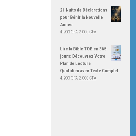
prix
prix
initial
actuel
21 Nuits de Déclarations
était :
est :
pour Bénir la Nouvelle
4.000 CFA.
3.000 CFA.
Année
Le
Le
4.900
CFA
2.000
CFA
prix
prix
initial
actuel
Lire la Bible TOB en 365
était :
est :
jours: Découvrez Votre
4.900 CFA.
2.000 CFA.
Plan de Lecture
Quotidien avec Texte Complet
Le
Le
4.900
CFA
2.000
CFA
prix
prix
initial
actuel
était :
est :
4.900 CFA.
2.000 CFA.