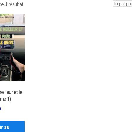
seul résultat
eilleur et le
ome 1)
A
er au