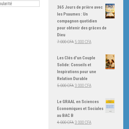
365 Jours de prière avec
les Psaumes : Un
compagnon quotidien
pour obtenir des grâces de
Dieu
Le
Le
7.000
CFA
5.000
CFA
prix
prix
initial
actuel
Les Clés d'un Couple
était :
est :
Solide: Conseils et
7.000 CFA.
5.000 CFA.
Inspirations pour une
Relation Durable
Le
Le
5.000
CFA
3.000
CFA
prix
prix
initial
actuel
Le GRAAL en Sciences
était :
est :
Economiques et Sociales
5.000 CFA.
3.000 CFA.
au BAC B
Le
Le
4.000
CFA
3.000
CFA