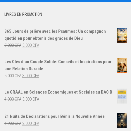
LIVRES EN PROMOTION
365 Jours de prière avec les Psaumes : Un compagnon
quotidien pour obtenir des grâces de Dieu
Le
Le
7.000
CFA
5.000
CFA
prix
prix
initial
actuel
Les Clés d'un Couple Solide: Conseils et Inspirations pour
était :
est :
une Relation Durable
7.000 CFA.
5.000 CFA.
Le
Le
5.000
CFA
3.000
CFA
prix
prix
initial
actuel
Le GRAAL en Sciences Economiques et Sociales au BAC B
était :
est :
Le
Le
4.000
CFA
3.000
CFA
5.000 CFA.
3.000 CFA.
prix
prix
initial
actuel
21 Nuits de Déclarations pour Bénir la Nouvelle Année
était :
est :
Le
Le
4.900
CFA
2.000
CFA
4.000 CFA.
3.000 CFA.
prix
prix