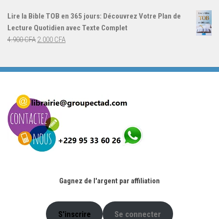
initial
actuel
Lire la Bible TOB en 365 jours: Découvrez Votre Plan de
était :
est :
Lecture Quotidien avec Texte Complet
4.900 CFA.
2.000 CFA.
Le
Le
4.900
CFA
2.000
CFA
prix
prix
initial
actuel
était :
est :
4.900 CFA.
2.000 CFA.
Gagnez de l'argent par affiliation
S'inscrire
Se connecter