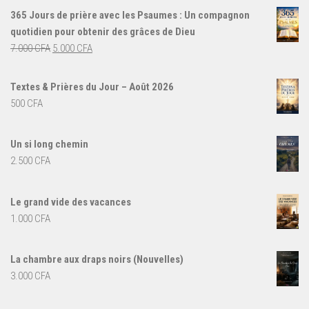
365 Jours de prière avec les Psaumes : Un compagnon
quotidien pour obtenir des grâces de Dieu
Le
Le
7.000
CFA
5.000
CFA
prix
prix
initial
actuel
Textes & Prières du Jour – Août 2026
était :
est :
500
CFA
7.000 CFA.
5.000 CFA.
Un si long chemin
2.500
CFA
Le grand vide des vacances
1.000
CFA
La chambre aux draps noirs (Nouvelles)
3.000
CFA