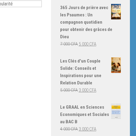
365 Jours de prière avec
les Psaumes : Un
compagnon quotidien
pour obtenir des grâces de
Dieu
Le
Le
7.000
CFA
5.000
CFA
prix
prix
initial
actuel
Les Clés d'un Couple
était :
est :
Solide: Conseils et
7.000 CFA.
5.000 CFA.
Inspirations pour une
Relation Durable
Le
Le
5.000
CFA
3.000
CFA
prix
prix
initial
actuel
Le GRAAL en Sciences
était :
est :
Economiques et Sociales
5.000 CFA.
3.000 CFA.
au BAC B
Le
Le
4.000
CFA
3.000
CFA