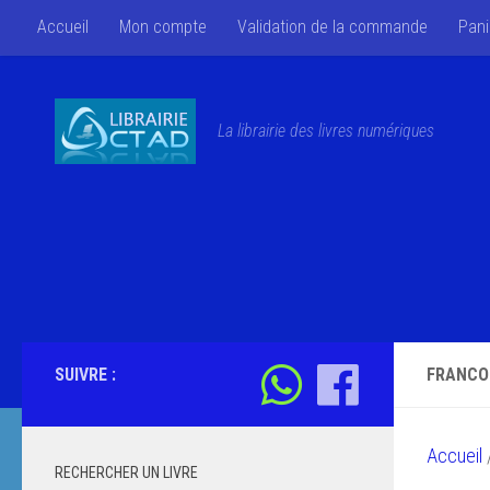
Accueil
Mon compte
Validation de la commande
Pani
Skip to content
La librairie des livres numériques
SUIVRE :
FRANCO
Accueil
/
RECHERCHER UN LIVRE