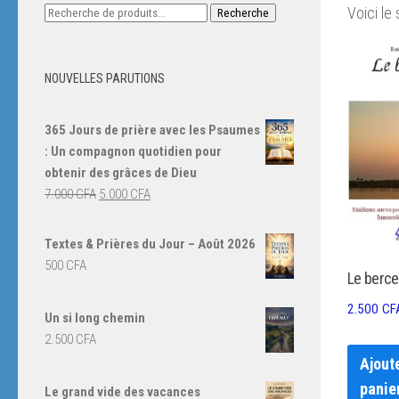
Recherche
Voici le 
Recherche
pour :
NOUVELLES PARUTIONS
365 Jours de prière avec les Psaumes
: Un compagnon quotidien pour
obtenir des grâces de Dieu
Le
Le
7.000
CFA
5.000
CFA
prix
prix
initial
actuel
Textes & Prières du Jour – Août 2026
était :
est :
500
CFA
Le berce
7.000 CFA.
5.000 CFA.
2.500
CF
Un si long chemin
2.500
CFA
Ajout
panie
Le grand vide des vacances