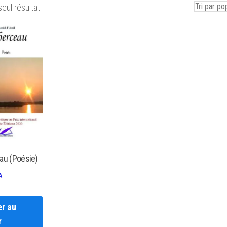
seul résultat
au (Poésie)
A
er au
r