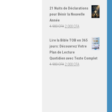
prix
prix
initial
actuel
21 Nuits de Déclarations
était :
est :
pour Bénir la Nouvelle
4.000 CFA.
3.000 CFA.
Année
Le
Le
4.900
CFA
2.000
CFA
prix
prix
initial
actuel
Lire la Bible TOB en 365
était :
est :
jours: Découvrez Votre
4.900 CFA.
2.000 CFA.
Plan de Lecture
Quotidien avec Texte Complet
Le
Le
4.900
CFA
2.000
CFA
prix
prix
initial
actuel
était :
est :
4.900 CFA.
2.000 CFA.