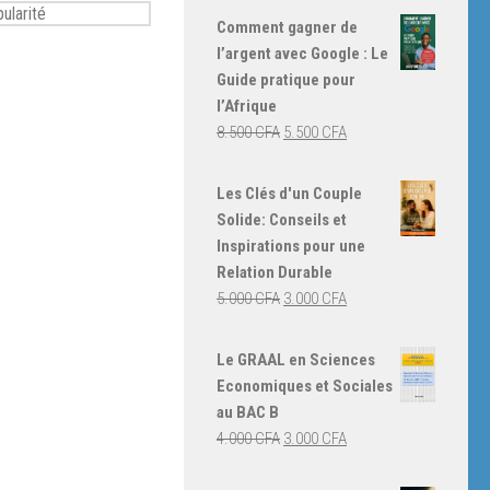
Comment gagner de
l’argent avec Google : Le
Guide pratique pour
l’Afrique
Le
Le
8.500
CFA
5.500
CFA
prix
prix
initial
actuel
Les Clés d'un Couple
était :
est :
Solide: Conseils et
8.500 CFA.
5.500 CFA.
Inspirations pour une
Relation Durable
Le
Le
5.000
CFA
3.000
CFA
prix
prix
initial
actuel
Le GRAAL en Sciences
était :
est :
Economiques et Sociales
5.000 CFA.
3.000 CFA.
au BAC B
Le
Le
4.000
CFA
3.000
CFA
prix
prix