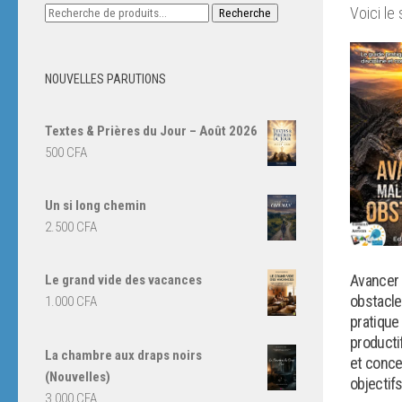
Recherche
Voici le 
Recherche
pour :
NOUVELLES PARUTIONS
Textes & Prières du Jour – Août 2026
500
CFA
Un si long chemin
2.500
CFA
Avancer 
Le grand vide des vacances
obstacle
1.000
CFA
pratique
productif
La chambre aux draps noirs
et conce
(Nouvelles)
objectif
3.000
CFA