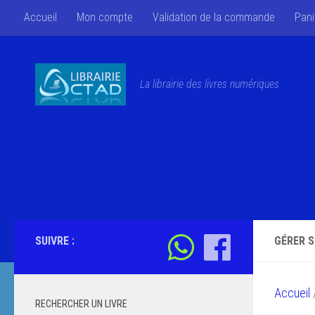
Accueil
Mon compte
Validation de la commande
Pani
Skip to content
La librairie des livres numériques
SUIVRE :
GÉRER 
Accueil
/
RECHERCHER UN LIVRE