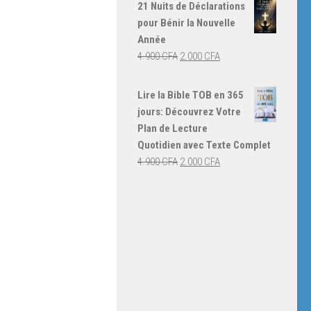
initial
actuel
21 Nuits de Déclarations
était :
est :
pour Bénir la Nouvelle
4.000 CFA.
3.000 CFA.
Année
Le
Le
4.900
CFA
2.000
CFA
prix
prix
initial
actuel
Lire la Bible TOB en 365
était :
est :
jours: Découvrez Votre
4.900 CFA.
2.000 CFA.
Plan de Lecture
Quotidien avec Texte Complet
Le
Le
4.900
CFA
2.000
CFA
prix
prix
initial
actuel
était :
est :
4.900 CFA.
2.000 CFA.