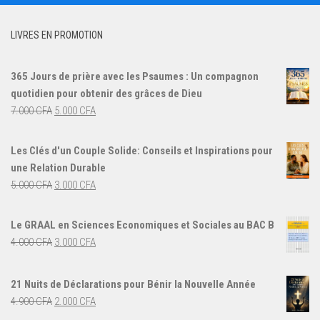
LIVRES EN PROMOTION
365 Jours de prière avec les Psaumes : Un compagnon
quotidien pour obtenir des grâces de Dieu
Le
Le
7.000
CFA
5.000
CFA
prix
prix
initial
actuel
Les Clés d'un Couple Solide: Conseils et Inspirations pour
était :
est :
une Relation Durable
7.000 CFA.
5.000 CFA.
Le
Le
5.000
CFA
3.000
CFA
prix
prix
initial
actuel
Le GRAAL en Sciences Economiques et Sociales au BAC B
était :
est :
Le
Le
4.000
CFA
3.000
CFA
5.000 CFA.
3.000 CFA.
prix
prix
initial
actuel
21 Nuits de Déclarations pour Bénir la Nouvelle Année
était :
est :
Le
Le
4.900
CFA
2.000
CFA
4.000 CFA.
3.000 CFA.
prix
prix