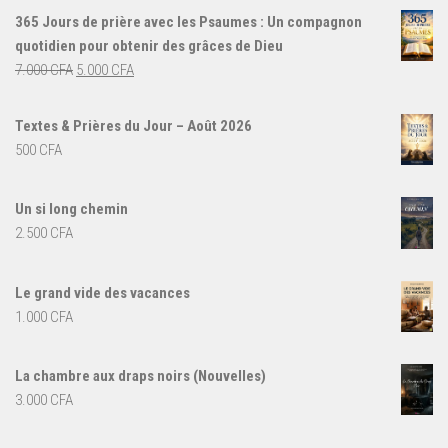
365 Jours de prière avec les Psaumes : Un compagnon
quotidien pour obtenir des grâces de Dieu
Le
Le
7.000
CFA
5.000
CFA
prix
prix
initial
actuel
Textes & Prières du Jour – Août 2026
était :
est :
500
CFA
7.000 CFA.
5.000 CFA.
Un si long chemin
2.500
CFA
Le grand vide des vacances
1.000
CFA
La chambre aux draps noirs (Nouvelles)
3.000
CFA