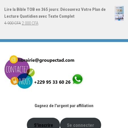
initial
actuel
Lire la Bible TOB en 365 jours: Découvrez Votre Plan de
était :
est :
Lecture Quotidien avec Texte Complet
4.900 CFA.
2.000 CFA.
Le
Le
4.900
CFA
2.000
CFA
prix
prix
initial
actuel
était :
est :
4.900 CFA.
2.000 CFA.
Gagnez de l'argent par affiliation
S'inscrire
Se connecter