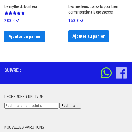
Le mythe du bonheur
Les meilleurs conseils pour bien
dormir pendant la grossesse
Note
1.500
CFA
2.000
CFA
5.00
sur 5
Ajouter au panier
Ajouter au panier
SUIVRE :
RECHERCHER UN LIVRE
Recherche
Recherche
pour :
NOUVELLES PARUTIONS