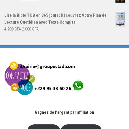
4.000 CFA.
3.000 CFA.
prix
prix
initial
actuel
Lire la Bible TOB en 365 jours: Découvrez Votre Plan de
était :
est :
Lecture Quotidien avec Texte Complet
4.900 CFA.
2.000 CFA.
Le
Le
4.900
CFA
2.000
CFA
prix
prix
initial
actuel
était :
est :
4.900 CFA.
2.000 CFA.
Gagnez de l'argent par affiliation