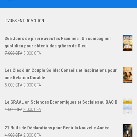
LIVRES EN PROMOTION
365 Jours de prière avec les Psaumes : Un compagnon
quotidien pour obtenir des grâces de Dieu
Le
Le
7.000
CFA
5.000
CFA
prix
prix
initial
actuel
Les Clés d'un Couple Solide: Conseils et Inspirations pour
était :
est :
une Relation Durable
7.000 CFA.
5.000 CFA.
Le
Le
5.000
CFA
3.000
CFA
prix
prix
initial
actuel
Le GRAAL en Sciences Economiques et Sociales au BAC B
était :
est :
Le
Le
4.000
CFA
3.000
CFA
5.000 CFA.
3.000 CFA.
prix
prix
initial
actuel
21 Nuits de Déclarations pour Bénir la Nouvelle Année
était :
est :
Le
Le
4.900
CFA
2.000
CFA