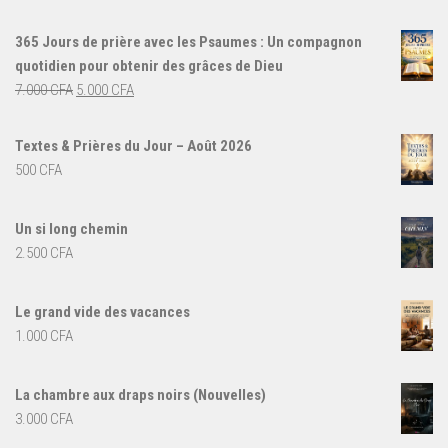
365 Jours de prière avec les Psaumes : Un compagnon
quotidien pour obtenir des grâces de Dieu
Le
Le
7.000
CFA
5.000
CFA
prix
prix
initial
actuel
Textes & Prières du Jour – Août 2026
était :
est :
500
CFA
7.000 CFA.
5.000 CFA.
Un si long chemin
2.500
CFA
Le grand vide des vacances
1.000
CFA
La chambre aux draps noirs (Nouvelles)
3.000
CFA