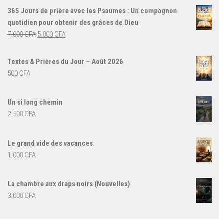
365 Jours de prière avec les Psaumes : Un compagnon
quotidien pour obtenir des grâces de Dieu
Le
Le
7.000
CFA
5.000
CFA
prix
prix
initial
actuel
Textes & Prières du Jour – Août 2026
était :
est :
500
CFA
7.000 CFA.
5.000 CFA.
Un si long chemin
2.500
CFA
Le grand vide des vacances
1.000
CFA
La chambre aux draps noirs (Nouvelles)
3.000
CFA