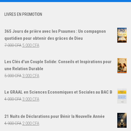
LIVRES EN PROMOTION
365 Jours de prière avec les Psaumes : Un compagnon
quotidien pour obtenir des grâces de Dieu
Le
Le
7.000
CFA
5.000
CFA
prix
prix
initial
actuel
Les Clés d'un Couple Solide: Conseils et Inspirations pour
était :
est :
une Relation Durable
7.000 CFA.
5.000 CFA.
Le
Le
5.000
CFA
3.000
CFA
prix
prix
initial
actuel
Le GRAAL en Sciences Economiques et Sociales au BAC B
était :
est :
Le
Le
4.000
CFA
3.000
CFA
5.000 CFA.
3.000 CFA.
prix
prix
initial
actuel
21 Nuits de Déclarations pour Bénir la Nouvelle Année
était :
est :
Le
Le
4.900
CFA
2.000
CFA
4.000 CFA.
3.000 CFA.
prix
prix