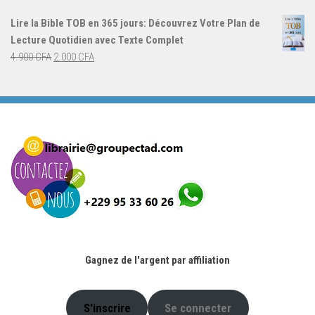
initial
actuel
Lire la Bible TOB en 365 jours: Découvrez Votre Plan de
était :
est :
Lecture Quotidien avec Texte Complet
4.900 CFA.
2.000 CFA.
Le
Le
4.900
CFA
2.000
CFA
prix
prix
initial
actuel
était :
est :
4.900 CFA.
2.000 CFA.
Gagnez de l'argent par affiliation
S'inscrire
Se connecter