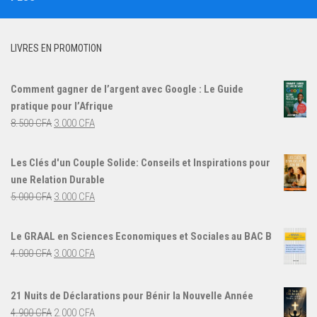
LIVRES EN PROMOTION
Comment gagner de l’argent avec Google : Le Guide
pratique pour l’Afrique
Le
Le
8.500
CFA
3.000
CFA
prix
prix
initial
actuel
Les Clés d'un Couple Solide: Conseils et Inspirations pour
était :
est :
une Relation Durable
8.500 CFA.
3.000 CFA.
Le
Le
5.000
CFA
3.000
CFA
prix
prix
initial
actuel
Le GRAAL en Sciences Economiques et Sociales au BAC B
était :
est :
Le
Le
4.000
CFA
3.000
CFA
5.000 CFA.
3.000 CFA.
prix
prix
initial
actuel
21 Nuits de Déclarations pour Bénir la Nouvelle Année
était :
est :
Le
Le
4.900
CFA
2.000
CFA