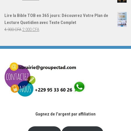
4.000 CFA.
3.000 CFA.
prix
prix
initial
actuel
Lire la Bible TOB en 365 jours: Découvrez Votre Plan de
était :
est :
Lecture Quotidien avec Texte Complet
4.900 CFA.
2.000 CFA.
Le
Le
4.900
CFA
2.000
CFA
prix
prix
initial
actuel
était :
est :
4.900 CFA.
2.000 CFA.
Gagnez de l'argent par affiliation