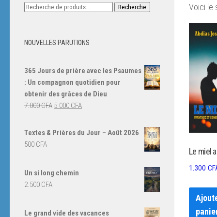
Recherche
Voici le 
Recherche
pour :
NOUVELLES PARUTIONS
365 Jours de prière avec les Psaumes
: Un compagnon quotidien pour
obtenir des grâces de Dieu
Le
Le
7.000
CFA
5.000
CFA
prix
prix
initial
actuel
Textes & Prières du Jour – Août 2026
était :
est :
500
CFA
Le miel 
7.000 CFA.
5.000 CFA.
1.300
CF
Un si long chemin
2.500
CFA
Ajout
panie
Le grand vide des vacances