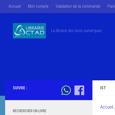
Accueil
Mon compte
Validation de la commande
Pani
Skip to content
La librairie des livres numériques
SUIVRE :
IST
Accueil
/
RECHERCHER UN LIVRE