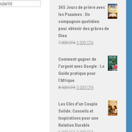
365 Jours de prière avec
les Psaumes : Un
compagnon quotidien
pour obtenir des grâces de
Dieu
Le
Le
7.000
CFA
5.000
CFA
prix
prix
initial
actuel
Comment gagner de
était :
est :
l’argent avec Google : Le
7.000 CFA.
5.000 CFA.
Guide pratique pour
l’Afrique
Le
Le
8.500
CFA
3.000
CFA
prix
prix
initial
actuel
Les Clés d'un Couple
était :
est :
Solide: Conseils et
8.500 CFA.
3.000 CFA.
Inspirations pour une
Relation Durable