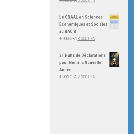
Le
Le
5.000
CFA
3.000
CFA
prix
prix
initial
actuel
Le GRAAL en Sciences
était :
est :
Economiques et Sociales
5.000 CFA.
3.000 CFA.
au BAC B
Le
Le
4.000
CFA
3.000
CFA
prix
prix
initial
actuel
21 Nuits de Déclarations
était :
est :
pour Bénir la Nouvelle
4.000 CFA.
3.000 CFA.
Année
Le
Le
4.900
CFA
2.000
CFA
prix
prix
initial
actuel
était :
est :
4.900 CFA.
2.000 CFA.