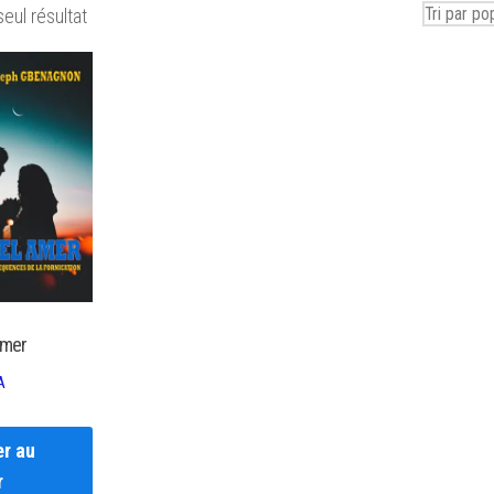
seul résultat
amer
A
er au
r