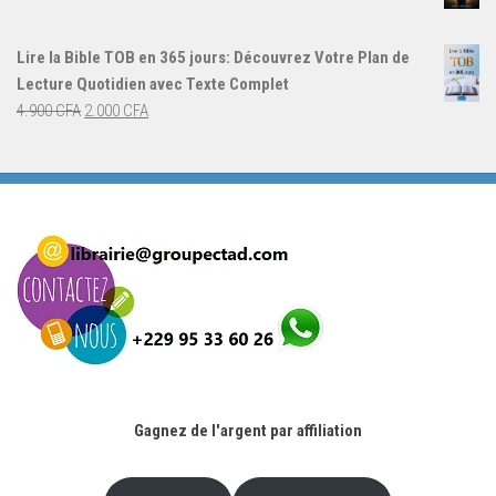
4.000 CFA.
3.000 CFA.
prix
prix
initial
actuel
Lire la Bible TOB en 365 jours: Découvrez Votre Plan de
était :
est :
Lecture Quotidien avec Texte Complet
4.900 CFA.
2.000 CFA.
Le
Le
4.900
CFA
2.000
CFA
prix
prix
initial
actuel
était :
est :
4.900 CFA.
2.000 CFA.
Gagnez de l'argent par affiliation