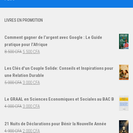
LIVRES EN PROMOTION
Comment gagner de l’argent avec Google : Le Guide
pratique pour l’Afrique
Le
Le
8.500
CFA
5.500
CFA
prix
prix
initial
actuel
Les Clés d'un Couple Solide: Conseils et Inspirations pour
était :
est :
une Relation Durable
8.500 CFA.
5.500 CFA.
Le
Le
5.000
CFA
3.000
CFA
prix
prix
initial
actuel
Le GRAAL en Sciences Economiques et Sociales au BAC B
était :
est :
Le
Le
4.000
CFA
3.000
CFA
5.000 CFA.
3.000 CFA.
prix
prix
initial
actuel
21 Nuits de Déclarations pour Bénir la Nouvelle Année
était :
est :
Le
Le
4.900
CFA
2.000
CFA