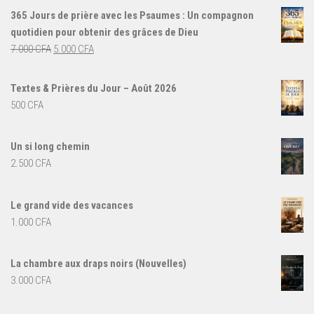
365 Jours de prière avec les Psaumes : Un compagnon
quotidien pour obtenir des grâces de Dieu
Le
Le
7.000
CFA
5.000
CFA
prix
prix
initial
actuel
Textes & Prières du Jour – Août 2026
était :
est :
500
CFA
7.000 CFA.
5.000 CFA.
Un si long chemin
2.500
CFA
Le grand vide des vacances
1.000
CFA
La chambre aux draps noirs (Nouvelles)
3.000
CFA