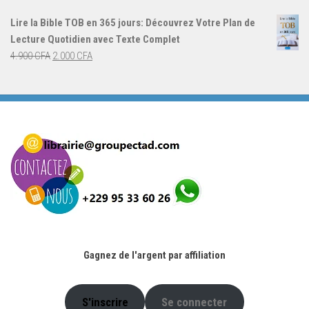
initial
actuel
Lire la Bible TOB en 365 jours: Découvrez Votre Plan de
était :
est :
Lecture Quotidien avec Texte Complet
4.900 CFA.
2.000 CFA.
Le
Le
4.900
CFA
2.000
CFA
prix
prix
initial
actuel
était :
est :
4.900 CFA.
2.000 CFA.
Gagnez de l'argent par affiliation
S'inscrire
Se connecter