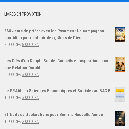
LIVRES EN PROMOTION
365 Jours de prière avec les Psaumes : Un compagnon
quotidien pour obtenir des grâces de Dieu
Le
Le
7.000
CFA
5.000
CFA
prix
prix
initial
actuel
Les Clés d'un Couple Solide: Conseils et Inspirations pour
était :
est :
une Relation Durable
7.000 CFA.
5.000 CFA.
Le
Le
5.000
CFA
3.000
CFA
prix
prix
initial
actuel
Le GRAAL en Sciences Economiques et Sociales au BAC B
était :
est :
Le
Le
4.000
CFA
3.000
CFA
5.000 CFA.
3.000 CFA.
prix
prix
initial
actuel
21 Nuits de Déclarations pour Bénir la Nouvelle Année
était :
est :
Le
Le
4.900
CFA
2.000
CFA
4.000 CFA.
3.000 CFA.
prix
prix