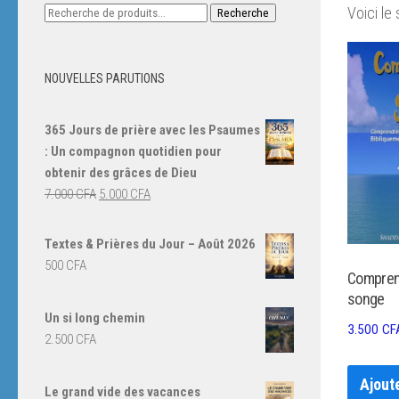
Recherche
Voici le 
Recherche
pour :
NOUVELLES PARUTIONS
365 Jours de prière avec les Psaumes
: Un compagnon quotidien pour
obtenir des grâces de Dieu
Le
Le
7.000
CFA
5.000
CFA
prix
prix
initial
actuel
Textes & Prières du Jour – Août 2026
était :
est :
500
CFA
Compren
7.000 CFA.
5.000 CFA.
songe
Un si long chemin
3.500
CF
2.500
CFA
Ajout
Le grand vide des vacances