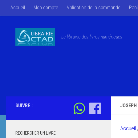
Accueil
Mon compte
Validation de la commande
Pani
Skip to content
La librairie des livres numériques
SUIVRE :
JOSEPH
Accueil
/
RECHERCHER UN LIVRE