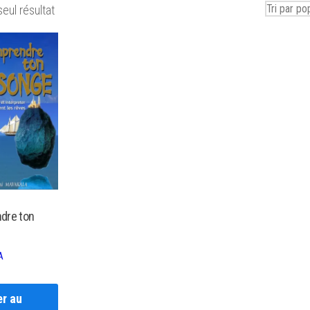
seul résultat
dre ton
A
er au