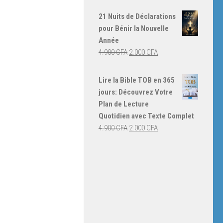
prix
prix
initial
actuel
21 Nuits de Déclarations
était :
est :
pour Bénir la Nouvelle
4.000 CFA.
3.000 CFA.
Année
Le
Le
4.900
CFA
2.000
CFA
prix
prix
initial
actuel
Lire la Bible TOB en 365
était :
est :
jours: Découvrez Votre
4.900 CFA.
2.000 CFA.
Plan de Lecture
Quotidien avec Texte Complet
Le
Le
4.900
CFA
2.000
CFA
prix
prix
initial
actuel
était :
est :
4.900 CFA.
2.000 CFA.