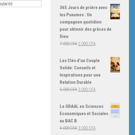
365 Jours de prière avec
les Psaumes : Un
compagnon quotidien
pour obtenir des grâces de
Dieu
Le
Le
7.000
CFA
5.000
CFA
prix
prix
initial
actuel
Les Clés d'un Couple
était :
est :
Solide: Conseils et
7.000 CFA.
5.000 CFA.
Inspirations pour une
Relation Durable
Le
Le
5.000
CFA
3.000
CFA
prix
prix
initial
actuel
Le GRAAL en Sciences
était :
est :
Economiques et Sociales
5.000 CFA.
3.000 CFA.
au BAC B
Le
Le
4.000
CFA
3.000
CFA