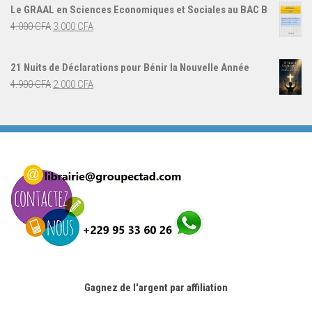
initial
actuel
Le GRAAL en Sciences Economiques et Sociales au BAC B
était :
est :
Le
Le
4.000
CFA
3.000
CFA
5.000 CFA.
3.000 CFA.
prix
prix
initial
actuel
21 Nuits de Déclarations pour Bénir la Nouvelle Année
était :
est :
Le
Le
4.900
CFA
2.000
CFA
4.000 CFA.
3.000 CFA.
prix
prix
initial
actuel
était :
est :
4.900 CFA.
2.000 CFA.
Gagnez de l'argent par affiliation