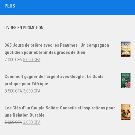
PLUS
LIVRES EN PROMOTION
365 Jours de prière avec les Psaumes : Un compagnon
quotidien pour obtenir des grâces de Dieu
Le
Le
7.000
CFA
5.000
CFA
prix
prix
initial
actuel
Comment gagner de l’argent avec Google : Le Guide
était :
est :
pratique pour l’Afrique
7.000 CFA.
5.000 CFA.
Le
Le
8.500
CFA
3.000
CFA
prix
prix
initial
actuel
Les Clés d'un Couple Solide: Conseils et Inspirations pour
était :
est :
une Relation Durable
8.500 CFA.
3.000 CFA.
Le
Le
5.000
CFA
3.000
CFA
prix
prix