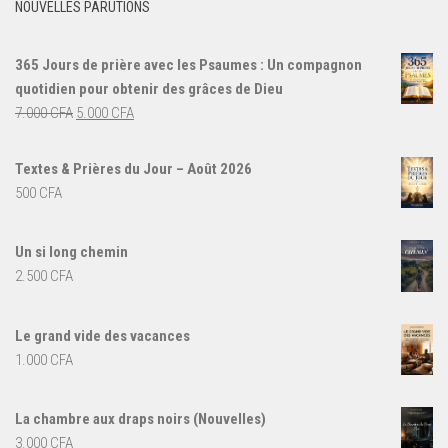
NOUVELLES PARUTIONS
365 Jours de prière avec les Psaumes : Un compagnon
quotidien pour obtenir des grâces de Dieu
Le
Le
7.000
CFA
5.000
CFA
prix
prix
initial
actuel
Textes & Prières du Jour – Août 2026
était :
est :
500
CFA
7.000 CFA.
5.000 CFA.
Un si long chemin
2.500
CFA
Le grand vide des vacances
1.000
CFA
La chambre aux draps noirs (Nouvelles)
3.000
CFA