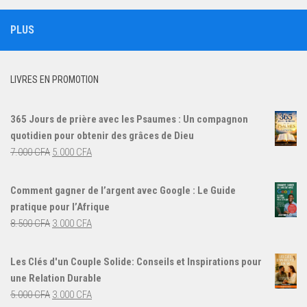
PLUS
LIVRES EN PROMOTION
365 Jours de prière avec les Psaumes : Un compagnon
quotidien pour obtenir des grâces de Dieu
Le
Le
7.000
CFA
5.000
CFA
prix
prix
initial
actuel
Comment gagner de l’argent avec Google : Le Guide
était :
est :
pratique pour l’Afrique
7.000 CFA.
5.000 CFA.
Le
Le
8.500
CFA
3.000
CFA
prix
prix
initial
actuel
Les Clés d'un Couple Solide: Conseils et Inspirations pour
était :
est :
une Relation Durable
8.500 CFA.
3.000 CFA.
Le
Le
5.000
CFA
3.000
CFA