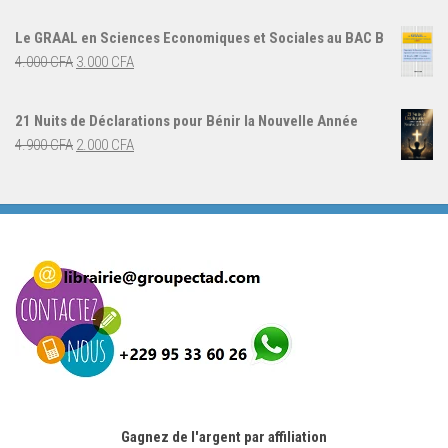
prix
prix
initial
actuel
Le GRAAL en Sciences Economiques et Sociales au BAC B
était :
est :
Le
Le
4.000
CFA
3.000
CFA
5.000 CFA.
3.000 CFA.
prix
prix
initial
actuel
21 Nuits de Déclarations pour Bénir la Nouvelle Année
était :
est :
Le
Le
4.900
CFA
2.000
CFA
4.000 CFA.
3.000 CFA.
prix
prix
initial
actuel
était :
est :
4.900 CFA.
2.000 CFA.
Gagnez de l'argent par affiliation