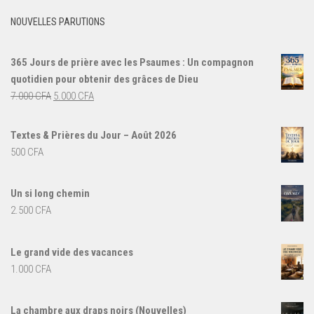
NOUVELLES PARUTIONS
365 Jours de prière avec les Psaumes : Un compagnon
quotidien pour obtenir des grâces de Dieu
Le
Le
7.000
CFA
5.000
CFA
prix
prix
initial
actuel
Textes & Prières du Jour – Août 2026
était :
est :
500
CFA
7.000 CFA.
5.000 CFA.
Un si long chemin
2.500
CFA
Le grand vide des vacances
1.000
CFA
La chambre aux draps noirs (Nouvelles)