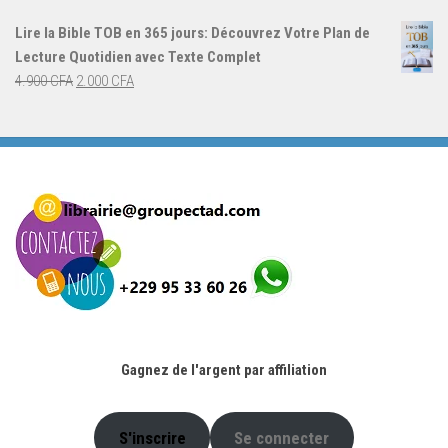
initial
actuel
Lire la Bible TOB en 365 jours: Découvrez Votre Plan de
était :
est :
Lecture Quotidien avec Texte Complet
4.900 CFA.
2.000 CFA.
Le
Le
4.900
CFA
2.000
CFA
prix
prix
initial
actuel
était :
est :
4.900 CFA.
2.000 CFA.
Gagnez de l'argent par affiliation
S'inscrire
Se connecter