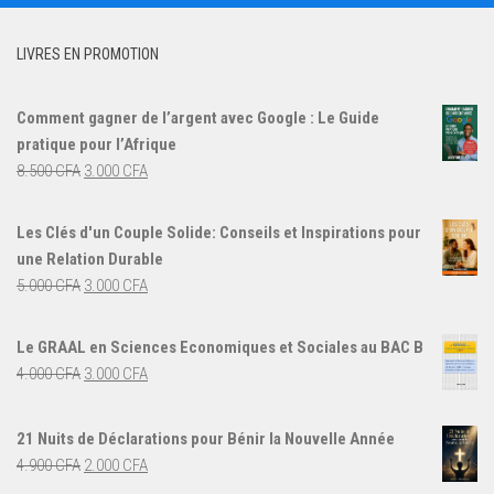
LIVRES EN PROMOTION
Comment gagner de l’argent avec Google : Le Guide
pratique pour l’Afrique
Le
Le
8.500
CFA
3.000
CFA
prix
prix
initial
actuel
Les Clés d'un Couple Solide: Conseils et Inspirations pour
était :
est :
une Relation Durable
8.500 CFA.
3.000 CFA.
Le
Le
5.000
CFA
3.000
CFA
prix
prix
initial
actuel
Le GRAAL en Sciences Economiques et Sociales au BAC B
était :
est :
Le
Le
4.000
CFA
3.000
CFA
5.000 CFA.
3.000 CFA.
prix
prix
initial
actuel
21 Nuits de Déclarations pour Bénir la Nouvelle Année
était :
est :
Le
Le
4.900
CFA
2.000
CFA
4.000 CFA.
3.000 CFA.
prix
prix