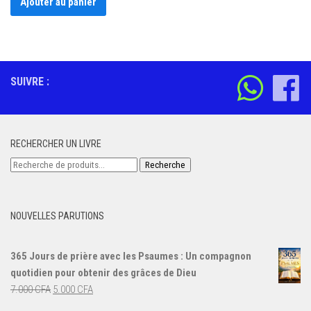
Ajouter au panier
SUIVRE :
RECHERCHER UN LIVRE
Recherche
Recherche
pour :
NOUVELLES PARUTIONS
365 Jours de prière avec les Psaumes : Un compagnon
quotidien pour obtenir des grâces de Dieu
Le
Le
7.000
CFA
5.000
CFA
prix
prix