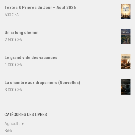
initial
actuel
Textes & Prières du Jour – Août 2026
était :
est :
500
CFA
7.000 CFA.
5.000 CFA.
Un si long chemin
2.500
CFA
Le grand vide des vacances
1.000
CFA
La chambre aux draps noirs (Nouvelles)
3.000
CFA
CATÉGORIES DES LIVRES
Agriculture
Bible