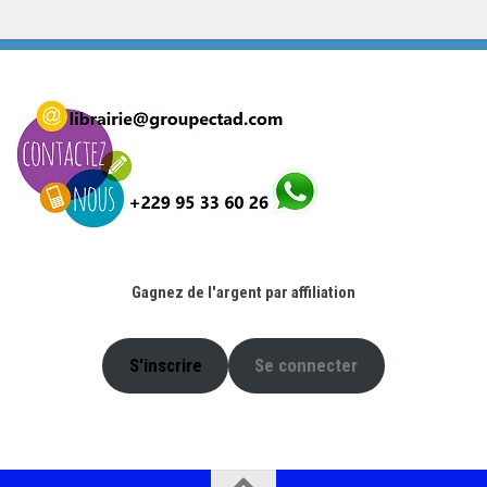
initial
actuel
était :
est :
4.900 CFA.
2.000 CFA.
Gagnez de l'argent par affiliation
S'inscrire
Se connecter