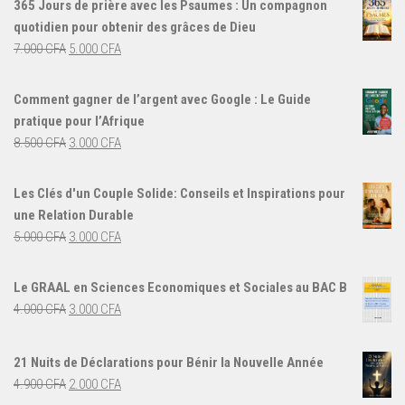
365 Jours de prière avec les Psaumes : Un compagnon
quotidien pour obtenir des grâces de Dieu
Le
Le
7.000
CFA
5.000
CFA
prix
prix
initial
actuel
Comment gagner de l’argent avec Google : Le Guide
était :
est :
pratique pour l’Afrique
7.000 CFA.
5.000 CFA.
Le
Le
8.500
CFA
3.000
CFA
prix
prix
initial
actuel
Les Clés d'un Couple Solide: Conseils et Inspirations pour
était :
est :
une Relation Durable
8.500 CFA.
3.000 CFA.
Le
Le
5.000
CFA
3.000
CFA
prix
prix
initial
actuel
Le GRAAL en Sciences Economiques et Sociales au BAC B
était :
est :
Le
Le
4.000
CFA
3.000
CFA
5.000 CFA.
3.000 CFA.
prix
prix
initial
actuel
21 Nuits de Déclarations pour Bénir la Nouvelle Année
était :
est :
Le
Le
4.900
CFA
2.000
CFA
4.000 CFA.
3.000 CFA.
prix
prix