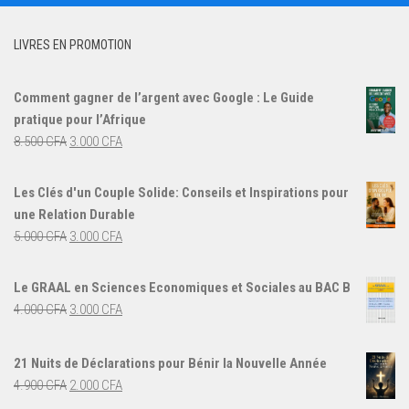
LIVRES EN PROMOTION
Comment gagner de l’argent avec Google : Le Guide
pratique pour l’Afrique
Le
Le
8.500
CFA
3.000
CFA
prix
prix
initial
actuel
Les Clés d'un Couple Solide: Conseils et Inspirations pour
était :
est :
une Relation Durable
8.500 CFA.
3.000 CFA.
Le
Le
5.000
CFA
3.000
CFA
prix
prix
initial
actuel
Le GRAAL en Sciences Economiques et Sociales au BAC B
était :
est :
Le
Le
4.000
CFA
3.000
CFA
5.000 CFA.
3.000 CFA.
prix
prix
initial
actuel
21 Nuits de Déclarations pour Bénir la Nouvelle Année
était :
est :
Le
Le
4.900
CFA
2.000
CFA
4.000 CFA.
3.000 CFA.
prix
prix