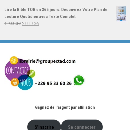
initial
actuel
Lire la Bible TOB en 365 jours: Découvrez Votre Plan de
était :
est :
Lecture Quotidien avec Texte Complet
4.900 CFA.
2.000 CFA.
Le
Le
4.900
CFA
2.000
CFA
prix
prix
initial
actuel
était :
est :
4.900 CFA.
2.000 CFA.
Gagnez de l'argent par affiliation
S'inscrire
Se connecter