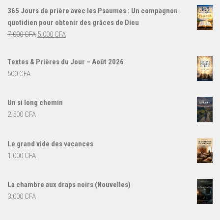
365 Jours de prière avec les Psaumes : Un compagnon
quotidien pour obtenir des grâces de Dieu
Le
Le
7.000
CFA
5.000
CFA
prix
prix
initial
actuel
Textes & Prières du Jour – Août 2026
était :
est :
500
CFA
7.000 CFA.
5.000 CFA.
Un si long chemin
2.500
CFA
Le grand vide des vacances
1.000
CFA
La chambre aux draps noirs (Nouvelles)
3.000
CFA