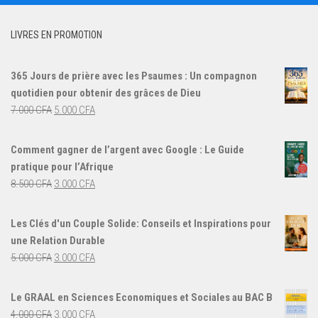
LIVRES EN PROMOTION
365 Jours de prière avec les Psaumes : Un compagnon
quotidien pour obtenir des grâces de Dieu
Le
Le
7.000
CFA
5.000
CFA
prix
prix
initial
actuel
Comment gagner de l’argent avec Google : Le Guide
était :
est :
pratique pour l’Afrique
7.000 CFA.
5.000 CFA.
Le
Le
8.500
CFA
3.000
CFA
prix
prix
initial
actuel
Les Clés d'un Couple Solide: Conseils et Inspirations pour
était :
est :
une Relation Durable
8.500 CFA.
3.000 CFA.
Le
Le
5.000
CFA
3.000
CFA
prix
prix
initial
actuel
Le GRAAL en Sciences Economiques et Sociales au BAC B
était :
est :
Le
Le
4.000
CFA
3.000
CFA